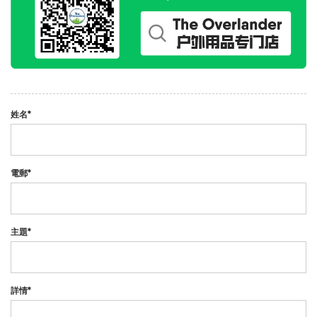
姓名*
電郵*
主題*
詳情*