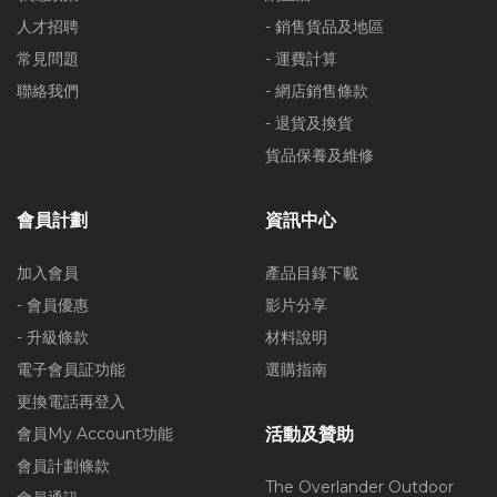
人才招聘
- 銷售貨品及地區
常見問題
- 運費計算
聯絡我們
- 網店銷售條款
- 退貨及換貨
貨品保養及維修
會員計劃
資訊中心
加入會員
產品目錄下載
- 會員優惠
影片分享
- 升級條款
材料說明
電子會員証功能
選購指南
更換電話再登入
會員My Account功能
活動及贊助
會員計劃條款
The Overlander Outdoor