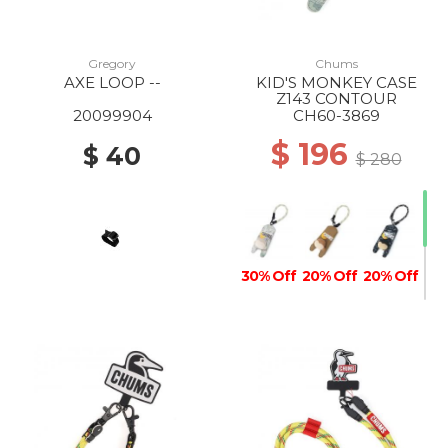
Gregory
Chums
AXE LOOP --
KID'S MONKEY CASE
Z143 CONTOUR
20099904
CH60-3869
$ 196
$ 40
$ 280
30% Off
20% Off
20% Off
30% Off