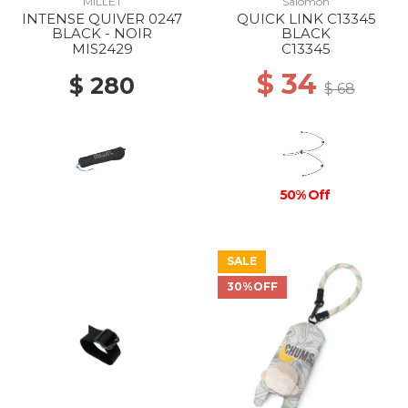
MILLET
Salomon
INTENSE QUIVER 0247
QUICK LINK C13345
BLACK - NOIR
BLACK
MIS2429
C13345
$ 34
$ 280
$ 68
50% Off
SALE
30%OFF