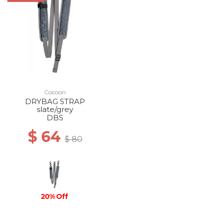
Cocoon
DRYBAG STRAP
slate/grey
DBS
$ 64
$ 80
20% Off