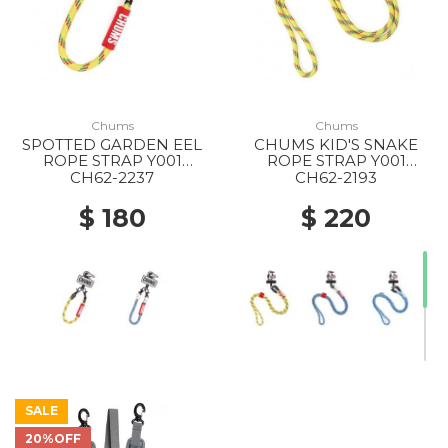
Chums
Chums
SPOTTED GARDEN EEL
CHUMS KID'S SNAKE
ROPE STRAP Y001
ROPE STRAP Y001
YELLOW
YELLOW
CH62-2237
CH62-2193
$ 180
$ 220
SALE
20%OFF