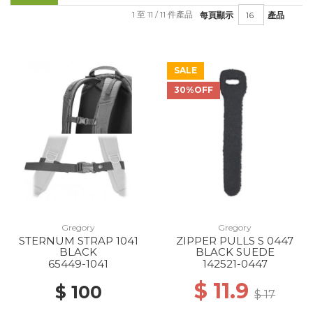
1 至 11 / 11 件產品
每頁顯示
產品
SALE
30%OFF
Gregory
Gregory
STERNUM STRAP 1041
ZIPPER PULLS S 0447
BLACK
BLACK SUEDE
65449-1041
142521-0447
$ 11.9
$ 100
$ 17