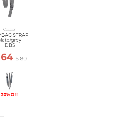
Cocoon
YBAG STRAP
slate/grey
DBS
 64
$ 80
20% Off