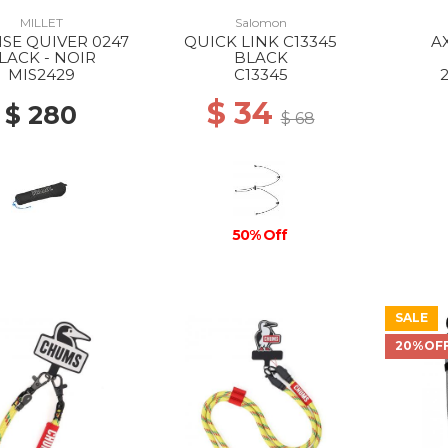
MILLET
Salomon
SE QUIVER 0247
QUICK LINK C13345
A
LACK - NOIR
BLACK
MIS2429
C13345
$ 34
$ 280
$ 68
50% Off
SALE
20%OF