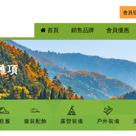
會員
首頁
銷售品牌
會員優惠
及雜項
鞋履
服裝配飾
露營裝備
戶外裝備