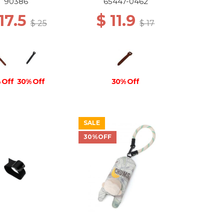
90386
65447-0462
 17.5
$ 11.9
$ 25
$ 17
 Off
30% Off
30% Off
SALE
30%OFF