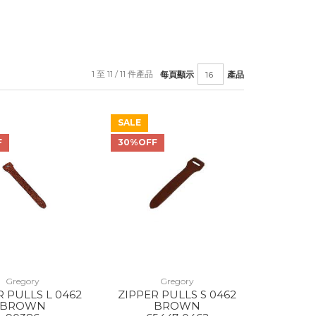
1 至 11 / 11 件產品
每頁顯示
產品
SALE
F
30%OFF
Gregory
Gregory
R PULLS L 0462
ZIPPER PULLS S 0462
BROWN
BROWN