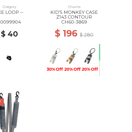
Gregory
Chums
XE LOOP --
KID'S MONKEY CASE
Z143 CONTOUR
20099904
CH60-3869
$ 196
$ 40
$ 280
30% Off
20% Off
20% Off
30% Off
F