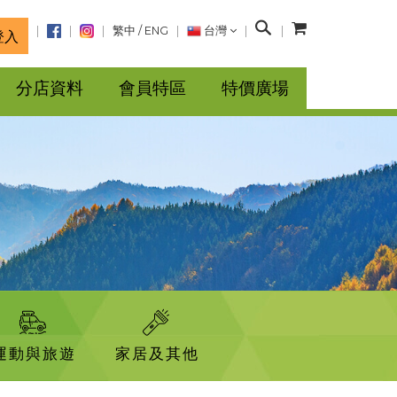
搜
繁中
/
ENG
台灣
登入
尋
分店資料
會員特區
特價廣場
運動與旅遊
家居及其他