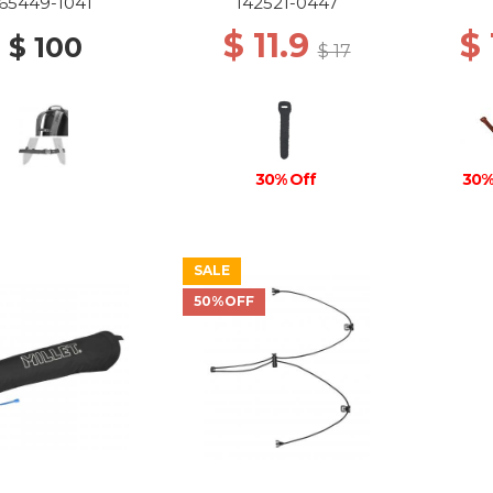
65449-1041
142521-0447
$ 11.9
$
$ 100
$ 17
30% Off
30%
SALE
50%OFF