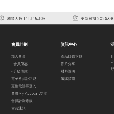
瀏覽人數 141,145,306
更新日期 2026.08
會員計劃
資訊中心
加入會員
產品目錄下載
T
O
- 會員優惠
影片分享
野
- 升級條款
材料說明
電子會員証功能
選購指南
更換電話再登入
會員My Account功能
會員計劃條款
會員通訊