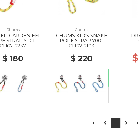
Chums
Chums
TED GARDEN EEL
CHUMS KID'S SNAKE
DR
E STRAP Y001
ROPE STRAP Y001
YELLOW
YELLOW
CH62-2237
CH62-2193
$
$ 180
$ 220
1