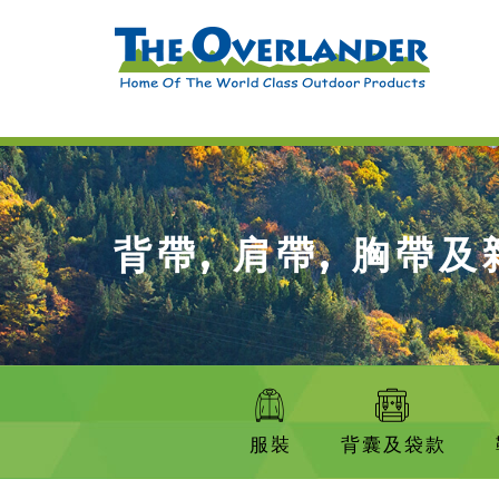
背帶, 肩帶, 胸帶
服裝
背囊及袋款