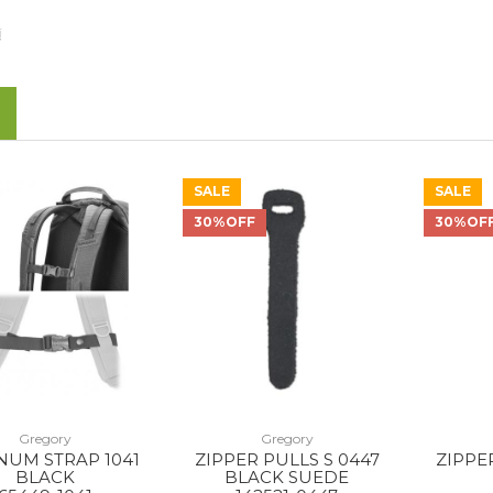
項
SALE
SALE
30%OFF
30%OF
Gregory
Gregory
NUM STRAP 1041
ZIPPER PULLS S 0447
ZIPPE
BLACK
BLACK SUEDE