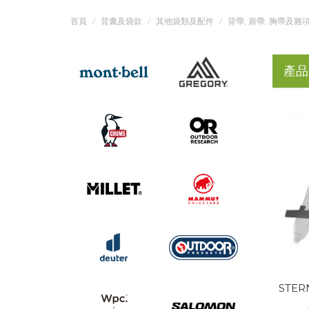
首頁
背囊及袋款
其他袋類及配件
背帶, 肩帶, 胸帶及雜
產品
STER