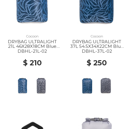
Cocoon
Cocoon
DRYBAG ULTRALIGHT
DRYBAG ULTRALIGHT
21L 46X28X18CM Blue
37L 54.5X34X22CM Blue
leaves
leaves
DBHL-21L-02
DBHL-37L-02
$ 210
$ 250