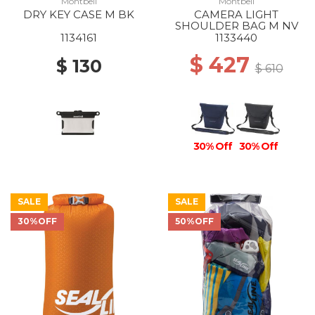
Montbell
Montbell
DRY KEY CASE M BK
CAMERA LIGHT
SHOULDER BAG M NV
1134161
1133440
$ 427
$ 130
$ 610
30% Off
30% Off
SALE
SALE
30%OFF
50%OFF