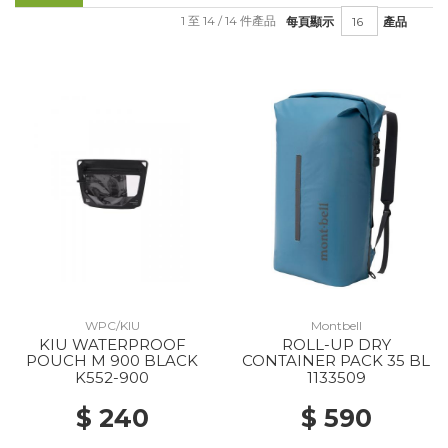
1 至 14 / 14 件產品
每頁顯示
產品
WPC/KIU
Montbell
KIU WATERPROOF
ROLL-UP DRY
POUCH M 900 BLACK
CONTAINER PACK 35 BL
K552-900
1133509
$ 240
$ 590