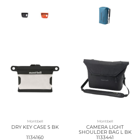
Montbell
Montbell
DRY KEY CASE S BK
CAMERA LIGHT
SHOULDER BAG L BK
1134160
1133441