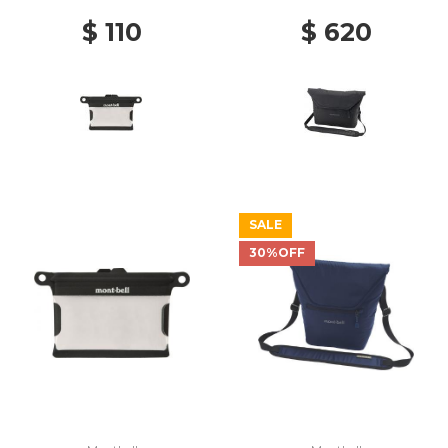
$ 110
$ 620
SALE
30%OFF