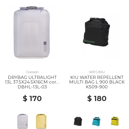
Cocoon
WPC/KIU
DRYBAG ULTRALIGHT
KIU WATER REPELLENT
13L 37.5X24.5X16CM coral
MULTI BAG L 900 BLACK
grey
DBHL-13L-03
K509-900
$ 170
$ 180