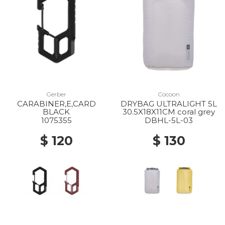
Gerber
Cocoon
CARABINER,E,CARD
DRYBAG ULTRALIGHT 5L
BLACK
30.5X18X11CM coral grey
1075355
DBHL-5L-03
$ 120
$ 130