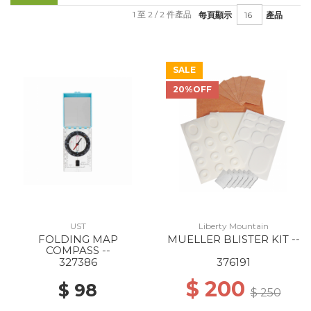
1 至 2 / 2 件產品
每頁顯示
產品
SALE
20%OFF
UST
Liberty Mountain
FOLDING MAP
MUELLER BLISTER KIT --
COMPASS --
327386
376191
$ 200
$ 98
$ 250