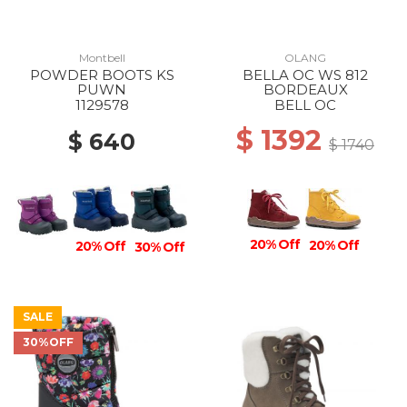
Montbell
OLANG
POWDER BOOTS KS
BELLA OC WS 812
PUWN
BORDEAUX
1129578
BELL OC
$ 1392
$ 640
$ 1740
20% Off
20% Off
20% Off
30% Off
SALE
30%OFF