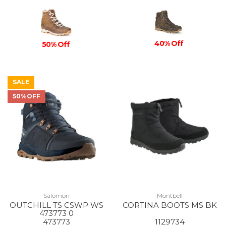
40% Off
50% Off
SALE
50%OFF
Salomon
Montbell
OUTCHILL TS CSWP WS
CORTINA BOOTS MS BK
473773 0
473773
1129734