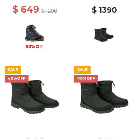
$ 649
$ 1390
$ 1298
50% Off
SALE
SALE
40%OFF
40%OFF