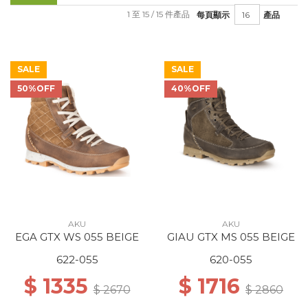
1 至 15 / 15 件產品
每頁顯示
產品
SALE
SALE
50%OFF
40%OFF
AKU
AKU
EGA GTX WS 055 BEIGE
GIAU GTX MS 055 BEIGE
622-055
620-055
$ 1335
$ 1716
$ 2670
$ 2860