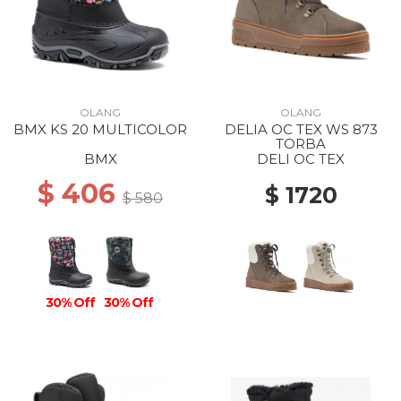
OLANG
OLANG
BMX KS 20 MULTICOLOR
DELIA OC TEX WS 873
TORBA
BMX
DELI OC TEX
$ 406
$ 1720
$ 580
30% Off
30% Off