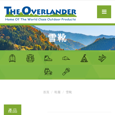
雪靴
首頁
鞋履
雪靴
產品