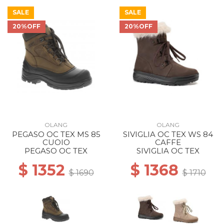
SALE
SALE
20%OFF
20%OFF
OLANG
OLANG
PEGASO OC TEX MS 85
SIVIGLIA OC TEX WS 84
CUOIO
CAFFE
PEGASO OC TEX
SIVIGLIA OC TEX
$ 1352
$ 1368
$ 1690
$ 1710