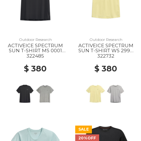
Outdoor Research
Outdoor Research
ACTIVEICE SPECTRUM
ACTIVEICE SPECTRUM
SUN T-SHIRT MS 0001
SUN T-SHIRT WS 2994
BLACK
SUNLIGHT
322485
322732
$ 380
$ 380
SALE
20%OFF