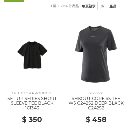
1 至 16 / 84 件產品
每頁顯示
產品
OUTDOOR PRODUCTS
Salomon
SET UP SERIES SHORT
SHKOUT CORE SS TEE
SLEEVE TEE BLACK
WS C24252 DEEP BLACK
161343
C24252
$ 350
$ 458