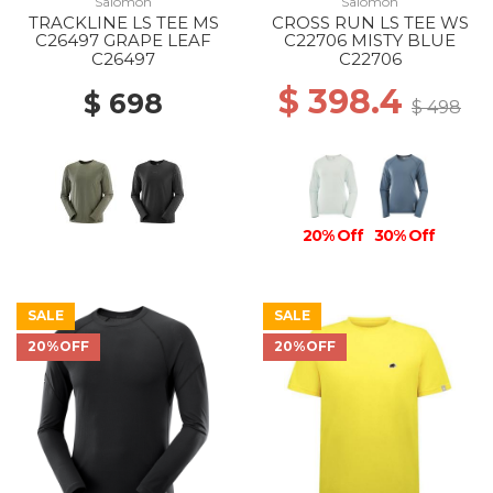
Salomon
Salomon
TRACKLINE LS TEE MS
CROSS RUN LS TEE WS
C26497 GRAPE LEAF
C22706 MISTY BLUE
C26497
C22706
$ 398.4
$ 698
$ 498
20% Off
30% Off
SALE
SALE
20%OFF
20%OFF