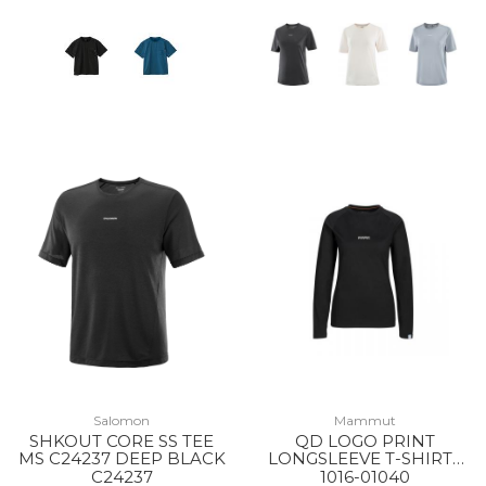
Salomon
Mammut
SHKOUT CORE SS TEE
QD LOGO PRINT
MS C24237 DEEP BLACK
LONGSLEEVE T-SHIRTS
AF WS 00253 BLACK
C24237
1016-01040