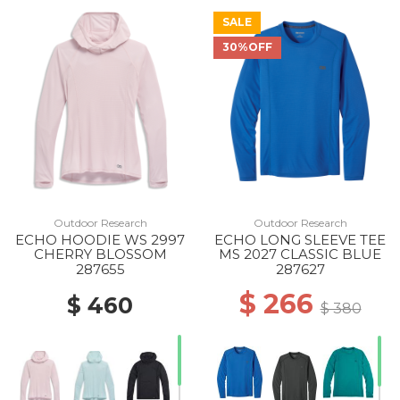
SALE
30%OFF
10% Off
Outdoor Research
Outdoor Research
ECHO HOODIE WS 2997
ECHO LONG SLEEVE TEE
CHERRY BLOSSOM
MS 2027 CLASSIC BLUE
287655
287627
$ 266
$ 460
$ 380