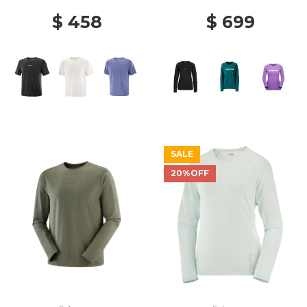
PRT1
$ 458
$ 699
SALE
20%OFF