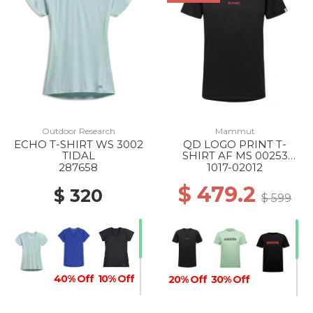
Outdoor Research
Mammut
ECHO T-SHIRT WS 3002
QD LOGO PRINT T-
TIDAL
SHIRT AF MS 00253
BLACK PRT1
287658
1017-02012
$ 479.2
$ 320
$ 599
40% Off
10% Off
20% Off
30% Off