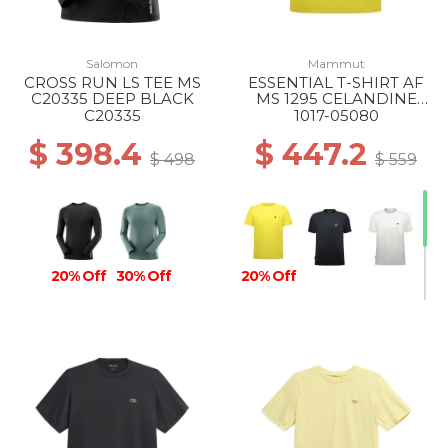
Salomon
Mammut
CROSS RUN LS TEE MS
ESSENTIAL T-SHIRT AF
C20335 DEEP BLACK
MS 1295 CELANDINE
PRT1
C20335
1017-05080
$ 398.4
$ 447.2
$ 498
$ 559
20% Off
30% Off
20% Off