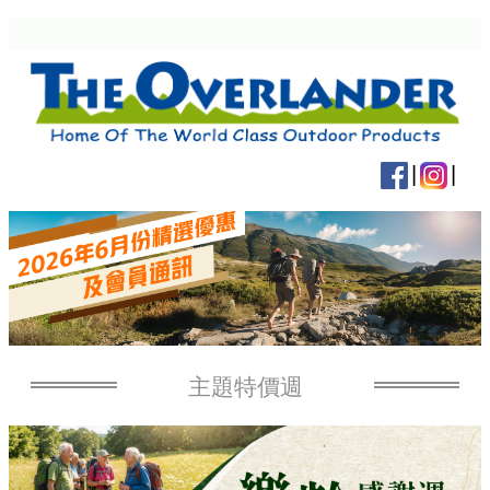
|
|
主題特價週