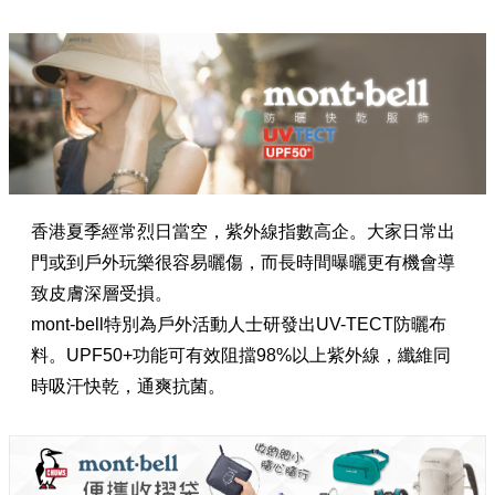
香港夏季經常烈日當空，紫外線指數高企。大家日常出
門或到戶外玩樂很容易曬傷，而長時間曝曬更有機會導
致皮膚深層受損。
mont-bell特別為戶外活動人士研發出UV-TECT防曬布
料。UPF50+功能可有效阻擋98%以上紫外線，纖維同
時吸汗快乾，通爽抗菌。