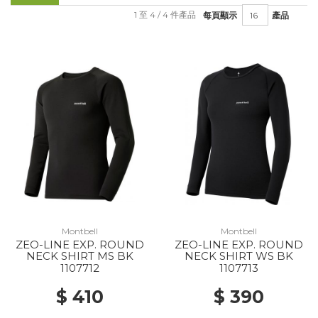
1 至 4 / 4 件產品
每頁顯示
產品
Montbell
Montbell
ZEO-LINE EXP. ROUND
ZEO-LINE EXP. ROUND
NECK SHIRT MS BK
NECK SHIRT WS BK
1107712
1107713
$ 410
$ 390