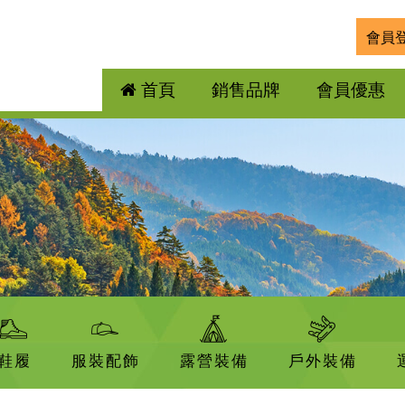
會員
首頁
銷售品牌
會員優惠
鞋履
服裝配飾
露營裝備
戶外裝備