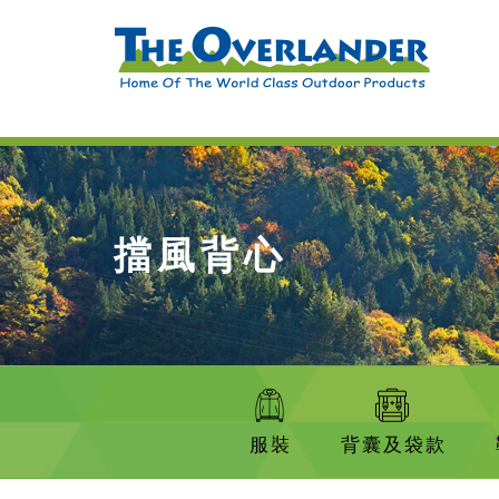
擋風背心
服裝
背囊及袋款