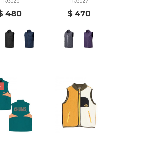
1103326
1103327
$ 480
$ 470
F