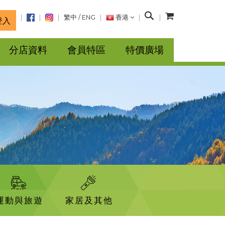
搜
繁中
/
ENG
香港
登入
尋
分店資料
會員特區
特價廣場
運動與旅遊
家居及其他