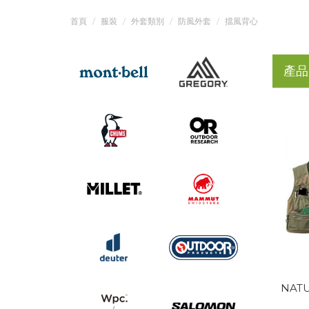
首頁
服裝
外套類別
防風外套
擋風背心
產品
NATU