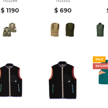
1103299
1103333
$ 1190
$ 690
SALE
30%OF