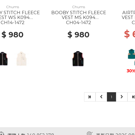
Chums
Chums
 STITCH FLEECE
BOOBY STITCH FLEECE
AIRT
EST WS K094
VEST MS K094
VEST
ACK/RAINBOW
BLACK/RAINBOW
GRE
CH14-1472
CH04-1472
C
$ 
$ 980
$ 980
30%
1