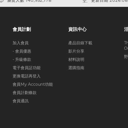
瀏覽人數 140,952,178
更新日期 2026.08
會員計劃
資訊中心
加入會員
產品目錄下載
T
O
- 會員優惠
影片分享
野
- 升級條款
材料說明
電子會員証功能
選購指南
更換電話再登入
會員My Account功能
會員計劃條款
會員通訊