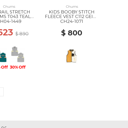
Chums
Chums
RAIL STRETCH
KIDS BOOBY STITCH
 MS T043 TEAL
FLEECE VEST C112 GEIGE
EN/ORANGE
CRAZY
H04-1449
CH24-1071
623
$ 800
$ 890
 Off
30% Off