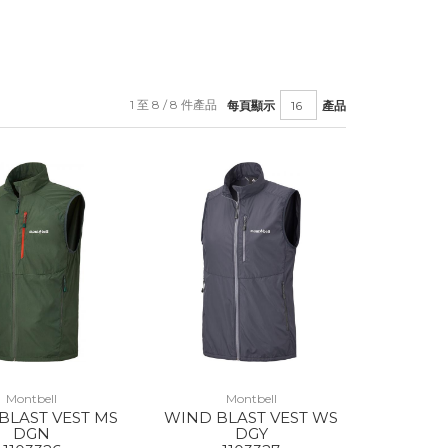
1 至 8 / 8 件產品
每頁顯示
產品
Montbell
Montbell
BLAST VEST MS
WIND BLAST VEST WS
DGN
DGY