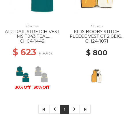
Chums
Chums
AIRTRAIL STRETCH VEST
KIDS BOOBY STITCH
MS T043 TEAL
FLEECE VEST C112 GEIGE
GREEN/ORANGE
CRAZY
CH04-1449
CH24-1071
$ 623
$ 800
$ 890
30% Off
30% Off
1