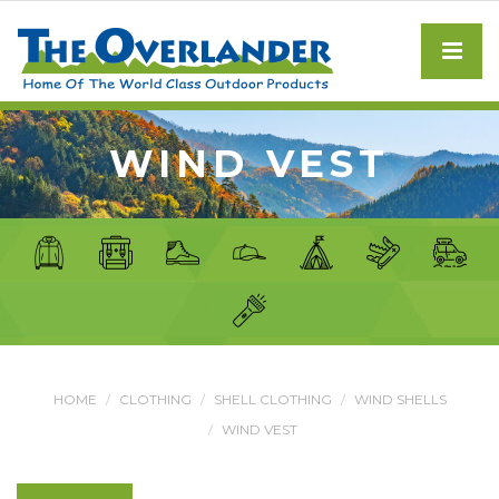
WIND VEST
HOME
CLOTHING
SHELL CLOTHING
WIND SHELLS
WIND VEST