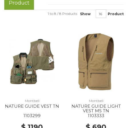
Product
1 to 8 / 8 Products
Show
Product
Montbell
Montbell
NATURE GUIDE VEST TN
NATURE GUIDE LIGHT
VEST MS TN
1103299
1103333
$ 1190
$ 690