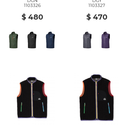
DGN
DGY
1103326
1103327
$ 480
$ 470