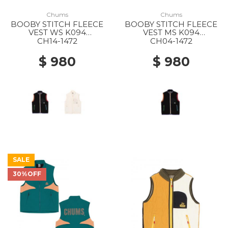
Chums
Chums
BOOBY STITCH FLEECE
BOOBY STITCH FLEECE
VEST WS K094
VEST MS K094
BLACK/RAINBOW
BLACK/RAINBOW
CH14-1472
CH04-1472
$ 980
$ 980
SALE
30%OFF