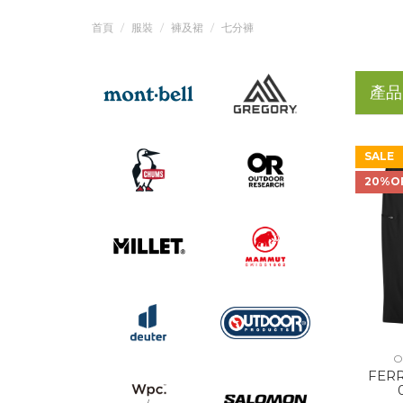
首頁
服裝
褲及裙
七分褲
產品
SALE
20%O
O
FERR