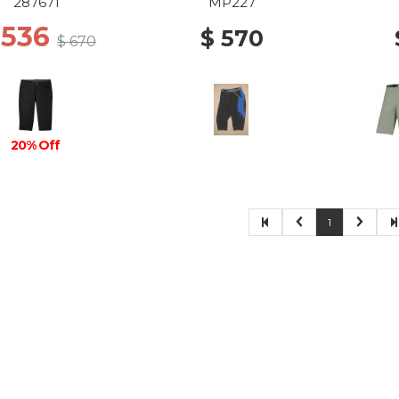
287671
MP227
 536
$ 570
$ 670
20% Off
1