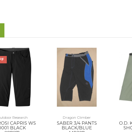
FF
utdoor Research
Dragon Climber
OSI CAPRIS WS
SABER 3/4 PANTS
O.D.
0001 BLACK
BLACK/BLUE
SH