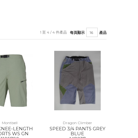
1 至 4 / 4 件產品
每頁顯示
產品
Montbell
Dragon Climber
 KNEE-LENGTH
SPEED 3/4 PANTS GREY
ORTS WS GN
BLUE