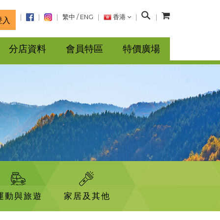
搜
繁中
/
ENG
香港
登入
尋
分店資料
會員特區
特價廣場
運動與旅遊
家居及其他