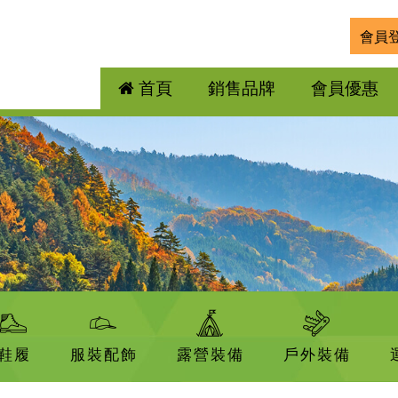
會員
首頁
銷售品牌
會員優惠
鞋履
服裝配飾
露營裝備
戶外裝備