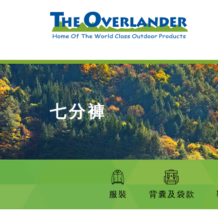
七分褲
服裝
背囊及袋款