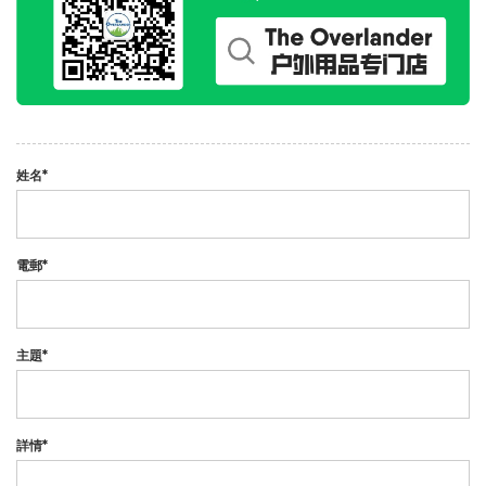
姓名*
電郵*
主題*
詳情*