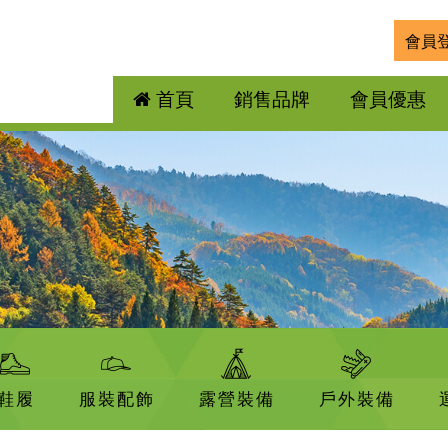
會員
首頁
銷售品牌
會員優惠
鞋履
服裝配飾
露營裝備
戶外裝備