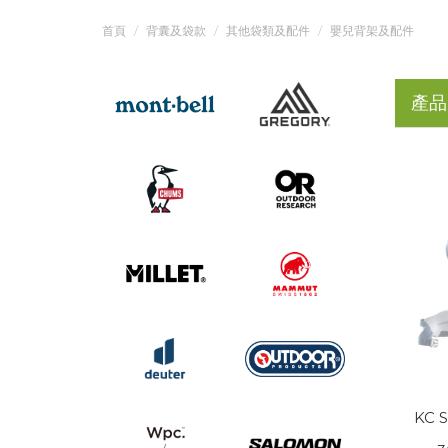
首頁
背囊及袋款
其他袋類及配件
嬰兒背架及配件
產品
KC 