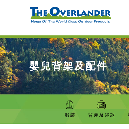
嬰兒背架及配件
服裝
背囊及袋款