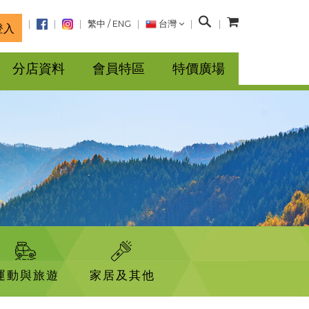
搜
繁中
/
ENG
台灣
登入
尋
分店資料
會員特區
特價廣場
運動與旅遊
家居及其他