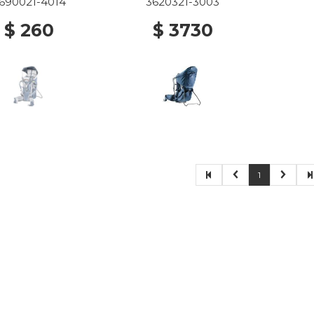
690021-4014
3620321-3003
$ 260
$ 3730
1