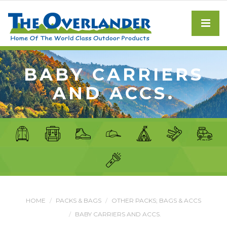
BABY CARRIERS
AND ACCS.
HOME
PACKS & BAGS
OTHER PACKS; BAGS & ACCS
BABY CARRIERS AND ACCS.