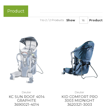
Product
1 to 2 / 2 Products
Show
Product
Deuter
Deuter
KC SUN ROOF 4014
KID COMFORT PRO
GRAPHITE
3003 MIDNIGHT
3690021-4014
3620321-3003