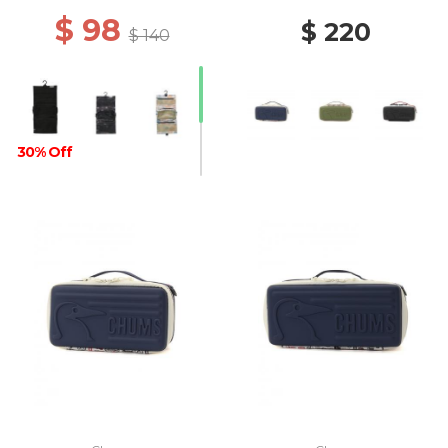
$ 98
$ 220
$ 140
30% Off