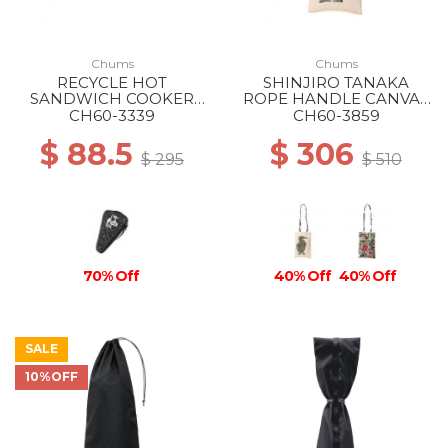
Chums
Chums
RECYCLE HOT
SHINJIRO TANAKA
SANDWICH COOKER
ROPE HANDLE CANVAS
CASE Z222 ONCE UPON
TOTE Z344 THE
CH60-3339
CH60-3859
A TIME
BUILDING BLOCKS OF
$ 88.5
$ 306
LIFE
$ 295
$ 510
70% Off
40% Off
40% Off
SALE
10%OFF