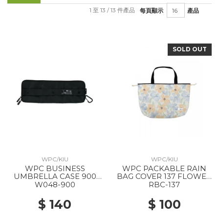
1 至 13 / 13 件產品
每頁顯示
產品
SOLD OUT
WPC/KIU
WPC/KIU
WPC BUSINESS
WPC PACKABLE RAIN
UMBRELLA CASE 900
BAG COVER 137 FLOWER
BLACK
WALL ORANGE
W048-900
RBC-137
$ 140
$ 100