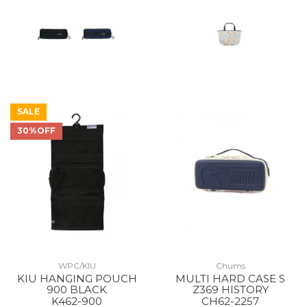
SALE
30%OFF
WPC/KIU
Chums
KIU HANGING POUCH
MULTI HARD CASE S
900 BLACK
Z369 HISTORY
K462-900
CH62-2257