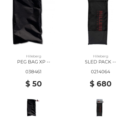
Hilleberg
Hilleberg
PEG BAG XP --
SLED PACK --
038461
0214064
$ 50
$ 680