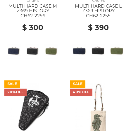
Chums
Chums
MULTI HARD CASE M
MULTI HARD CASE L
Z369 HISTORY
Z369 HISTORY
CH62-2256
CH62-2255
$ 300
$ 390
SALE
SALE
70%OFF
40%OFF