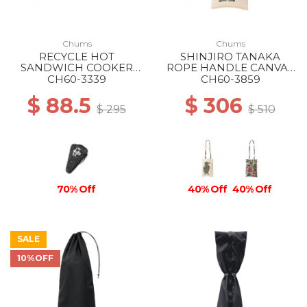
Chums
Chums
RECYCLE HOT
SHINJIRO TANAKA
SANDWICH COOKER
ROPE HANDLE CANVAS
CASE Z222 ONCE UPON
TOTE Z344 THE
CH60-3339
CH60-3859
A TIME
BUILDING BLOCKS OF
$ 88.5
$ 306
LIFE
$ 295
$ 510
70% Off
40% Off
40% Off
SALE
10%OFF