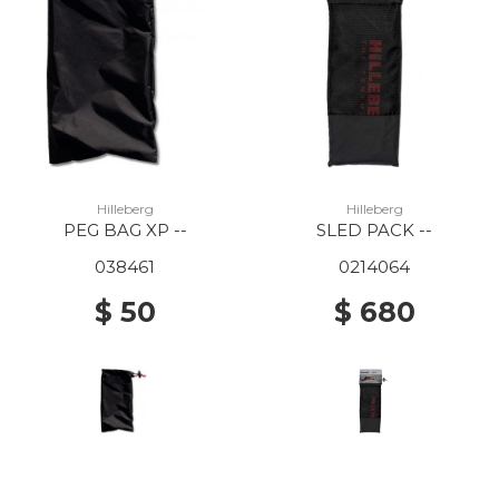
Hilleberg
Hilleberg
PEG BAG XP --
SLED PACK --
038461
0214064
$ 50
$ 680