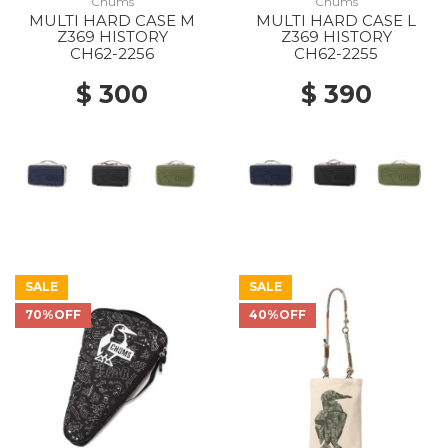
Chums
Chums
MULTI HARD CASE M
MULTI HARD CASE L
Z369 HISTORY
Z369 HISTORY
CH62-2256
CH62-2255
$ 300
$ 390
SALE
SALE
70%OFF
40%OFF