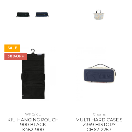
SALE
30%OFF
WPC/KIU
Chums
KIU HANGING POUCH
MULTI HARD CASE S
900 BLACK
Z369 HISTORY
K462-900
CH62-2257