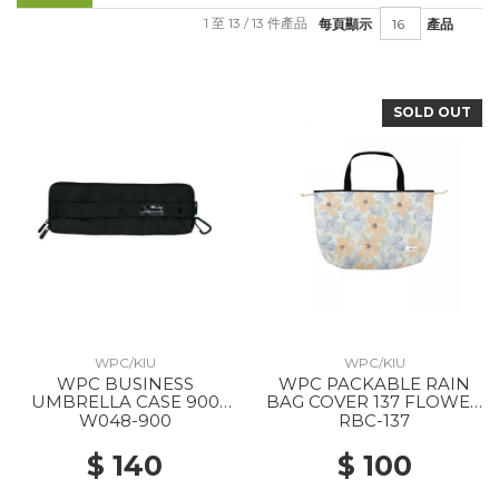
1 至 13 / 13 件產品
每頁顯示
產品
SOLD OUT
WPC/KIU
WPC/KIU
WPC BUSINESS
WPC PACKABLE RAIN
UMBRELLA CASE 900
BAG COVER 137 FLOWER
BLACK
WALL ORANGE
W048-900
RBC-137
$ 140
$ 100