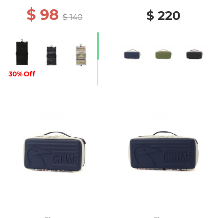
$ 98
$ 220
$ 140
30% Off