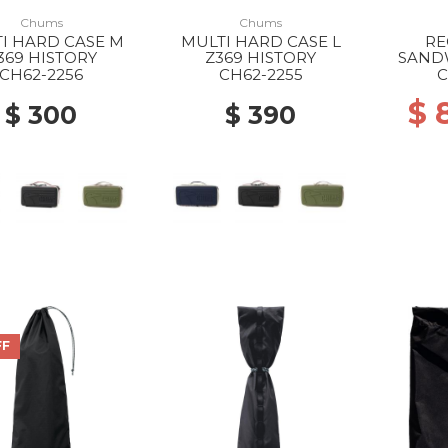
Chums
Chums
I HARD CASE M
MULTI HARD CASE L
RE
369 HISTORY
Z369 HISTORY
SAND
CASE Z
CH62-2256
CH62-2255
C
$ 
$ 300
$ 390
FF