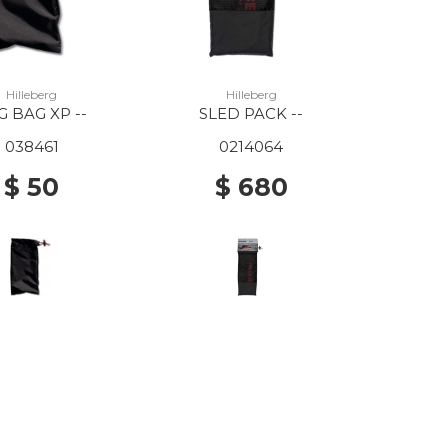
Hilleberg
Hilleberg
G BAG XP --
SLED PACK --
038461
0214064
$ 50
$ 680