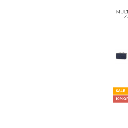
MULT
Z
SALE
10%O