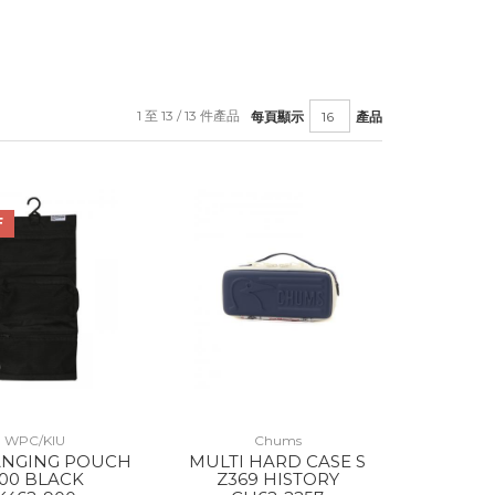
1 至 13 / 13 件產品
每頁顯示
產品
F
WPC/KIU
Chums
ANGING POUCH
MULTI HARD CASE S
00 BLACK
Z369 HISTORY