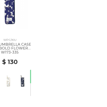
WPC/KIU
UMBRELLA CASE
 BOLD FLOWER
NAVY
W173-335
$ 130