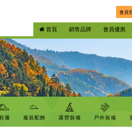
會員
首頁
銷售品牌
會員優惠
鞋履
服裝配飾
露營裝備
戶外裝備