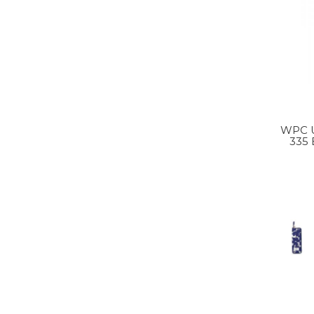
WPC 
335