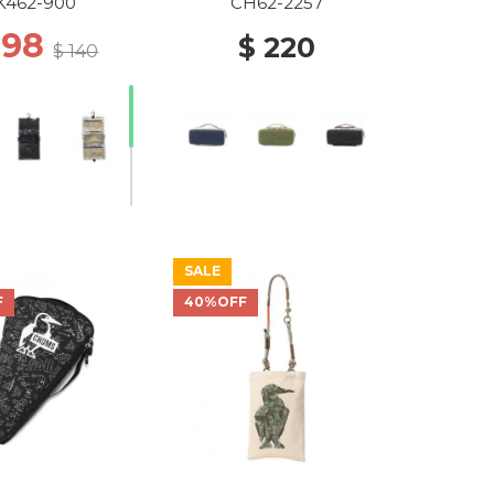
K462-900
CH62-2257
 98
$ 220
$ 140
SALE
F
40%OFF