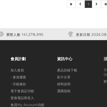
1
瀏覽人數 141,278,995
更新日期 2026.08
會員計劃
資訊中心
加入會員
產品目錄下載
T
O
- 會員優惠
影片分享
野
- 升級條款
材料說明
電子會員証功能
選購指南
更換電話再登入
會員My Account功能