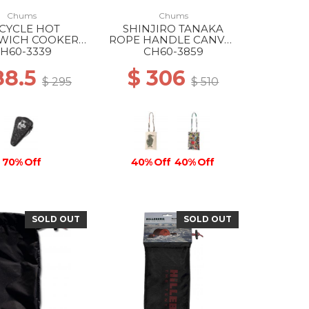
Chums
Chums
CYCLE HOT
SHINJIRO TANAKA
WICH COOKER
ROPE HANDLE CANVAS
222 ONCE UPON
TOTE Z344 THE
H60-3339
CH60-3859
A TIME
BUILDING BLOCKS OF
88.5
$ 306
LIFE
$ 295
$ 510
70% Off
40% Off
40% Off
SOLD OUT
SOLD OUT