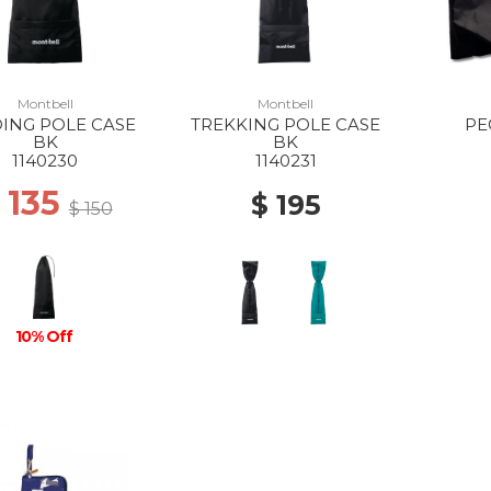
Montbell
Montbell
ING POLE CASE
TREKKING POLE CASE
PE
BK
BK
1140230
1140231
 135
$ 195
$ 150
10% Off