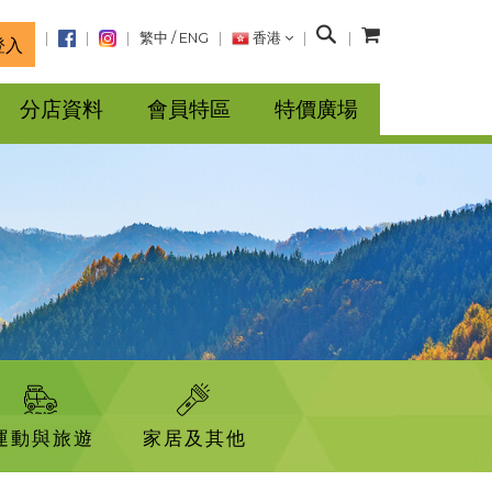
搜
繁中
/
ENG
香港
登入
尋
分店資料
會員特區
特價廣場
運動與旅遊
家居及其他