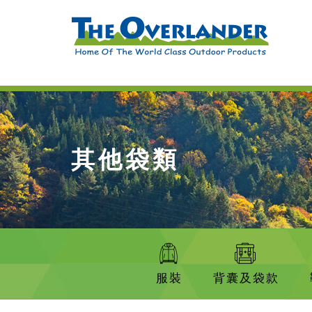
其他袋類
服裝
背囊及袋款