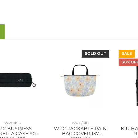
SOLD OUT
SALE
30%OF
WPC/KIU
WPC/KIU
PC BUSINESS
WPC PACKABLE RAIN
KIU H
ELLA CASE 900
BAG COVER 137
9