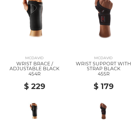
MCDAVID
MCDAVID
WRIST BRACE /
WRIST SUPPORT WITH
ADJUSTABLE BLACK
STRAP BLACK
454R
455R
$ 229
$ 179