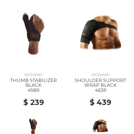
MCDAVID
MCDAVID
THUMB STABILIZER
SHOULDER SUPPORT
BLACK
WRAP BLACK
458R
463R
$ 239
$ 439