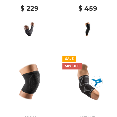
$ 229
$ 459
SALE
50%OFF