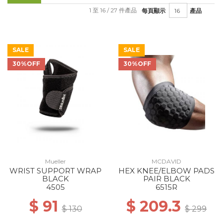
1 至 16 / 27 件產品
每頁顯示
產品
SALE
SALE
30%OFF
30%OFF
Mueller
MCDAVID
WRIST SUPPORT WRAP
HEX KNEE/ELBOW PADS
BLACK
PAIR BLACK
4505
6515R
$ 91
$ 209.3
$ 130
$ 299