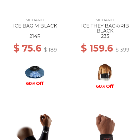
MCDAVID
MCDAVID
ICE BAG M BLACK
ICE THEY BACK/RIB
BLACK
214R
235
$ 75.6
$ 159.6
$ 189
$ 399
60% Off
60% Off