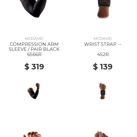
MCDAVID
MCDAVID
COMPRESSION ARM
WRIST STRAP --
SLEEVE / PAIR BLACK
6566R
452R
$ 319
$ 139