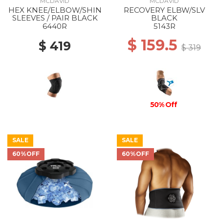
MCDAVID
MCDAVID
HEX KNEE/ELBOW/SHIN
RECOVERY ELBW/SLV
SLEEVES / PAIR BLACK
BLACK
6440R
5143R
$ 159.5
$ 419
$ 319
50% Off
SALE
SALE
60%OFF
60%OFF