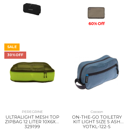
60% Off
SALE
30%OFF
PEREGRINE
Cocoon
ULTRALIGHT MESH TOP
ON-THE-GO TOILETRY
ZIPBAG 12 LITER 10X6X21
KIT LIGHT SIZE S ASH
INCH --
BLUE
329199
YOTKL-122-S