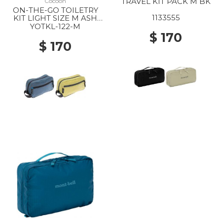
TRAVEL KIT PACK M BK
Cocoon
ON-THE-GO TOILETRY
1133555
KIT LIGHT SIZE M ASH
BLUE
YOTKL-122-M
$ 170
$ 170