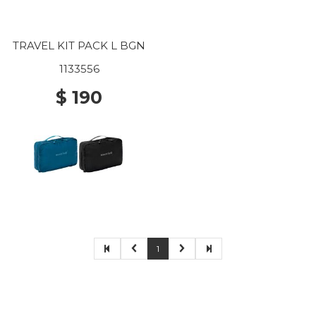
TRAVEL KIT PACK L BGN
1133556
$ 190
1