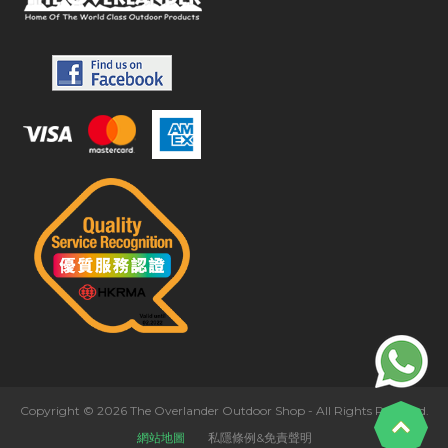
Copyright © 2026 The Overlander Outdoor Shop - All Rights Reserved.
網站地圖
私隱條例&免責聲明