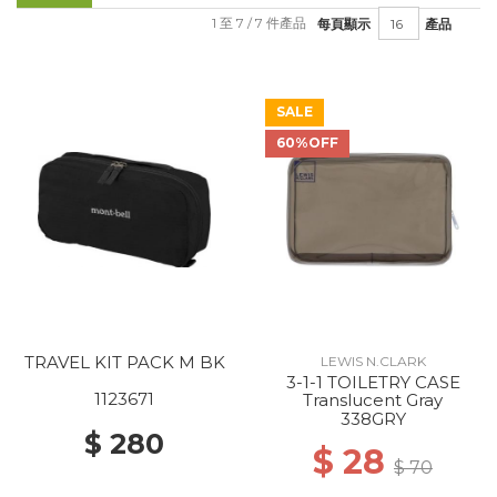
1 至 7 / 7 件產品
每頁顯示
產品
SALE
60%OFF
TRAVEL KIT PACK M BK
LEWIS N.CLARK
3-1-1 TOILETRY CASE
1123671
Translucent Gray
338GRY
$ 280
$ 28
$ 70