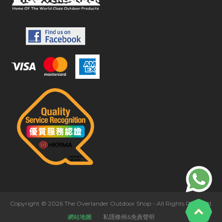
Copyright © 2026 The Overlander Outdoor Shop - All Rights Reserved.
網站地圖
私隱條例&免責聲明