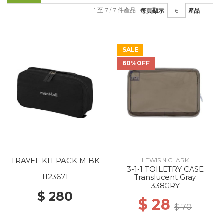
1 至 7 / 7 件產品
每頁顯示
產品
SALE
60%OFF
TRAVEL KIT PACK M BK
LEWIS N.CLARK
3-1-1 TOILETRY CASE
1123671
Translucent Gray
338GRY
$ 280
$ 28
$ 70