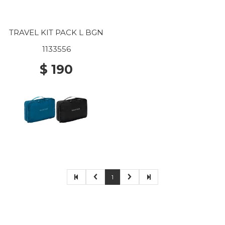
TRAVEL KIT PACK L BGN
1133556
$ 190
1