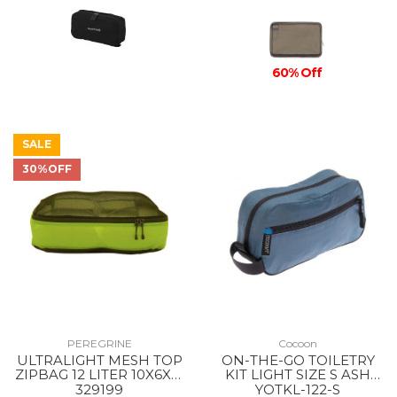
60% Off
SALE
30%OFF
PEREGRINE
Cocoon
ULTRALIGHT MESH TOP
ON-THE-GO TOILETRY
ZIPBAG 12 LITER 10X6X21
KIT LIGHT SIZE S ASH
INCH --
BLUE
329199
YOTKL-122-S