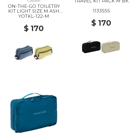
TRAVEL KIT PACK M BK
Cocoon
ON-THE-GO TOILETRY
1133555
KIT LIGHT SIZE M ASH
BLUE
YOTKL-122-M
$ 170
$ 170