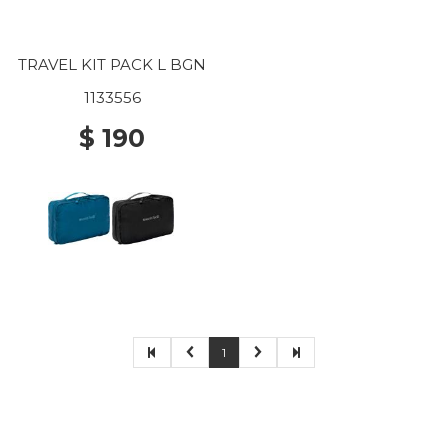
TRAVEL KIT PACK L BGN
1133556
$ 190
1