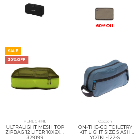
60% Off
SALE
30%OFF
PEREGRINE
Cocoon
ULTRALIGHT MESH TOP
ON-THE-GO TOILETRY
ZIPBAG 12 LITER 10X6X21
KIT LIGHT SIZE S ASH
INCH --
BLUE
329199
YOTKL-122-S