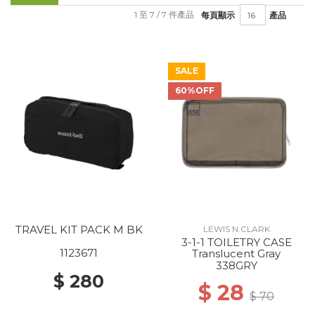
1 至 7 / 7 件產品
每頁顯示
產品
SALE
60%OFF
TRAVEL KIT PACK M BK
LEWIS N.CLARK
3-1-1 TOILETRY CASE
1123671
Translucent Gray
338GRY
$ 280
$ 28
$ 70