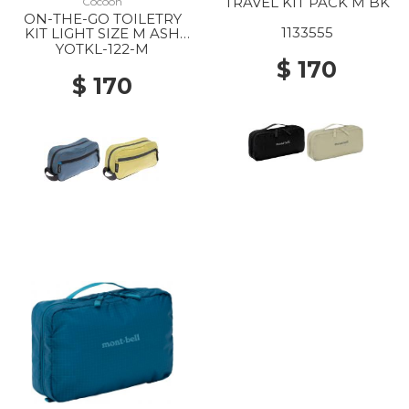
TRAVEL KIT PACK M BK
Cocoon
ON-THE-GO TOILETRY
1133555
KIT LIGHT SIZE M ASH
BLUE
YOTKL-122-M
$ 170
$ 170