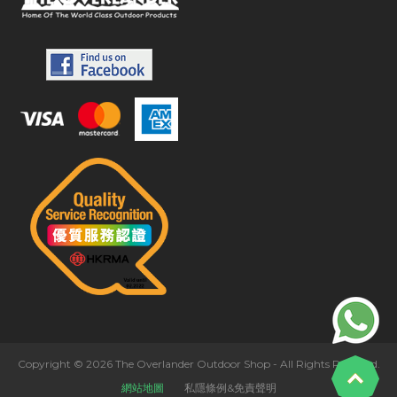
Copyright © 2026 The Overlander Outdoor Shop - All Rights Reserved.
網站地圖
私隱條例&免責聲明