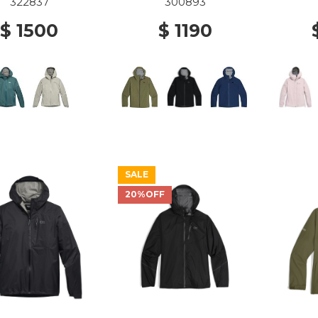
MS 2288 RANGER
322837
300893
GREEN
$ 1500
$ 1190
SALE
20%OFF