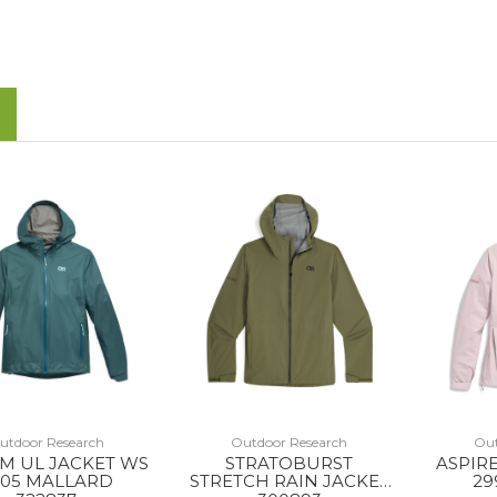
utdoor Research
Outdoor Research
Out
M UL JACKET WS
STRATOBURST
ASPIR
005 MALLARD
STRETCH RAIN JACKET
29