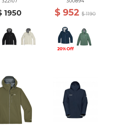
BLOSSOM
WS 2650 CENOTE
322107
300894
$ 952
$ 1950
$ 1190
20% Off