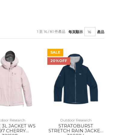
1 至 16 / 81 件產品
每頁顯示
產品
SALE
20%OFF
door Research
Outdoor Research
E 3L JACKET WS
STRATOBURST
97 CHERRY
STRETCH RAIN JACKET