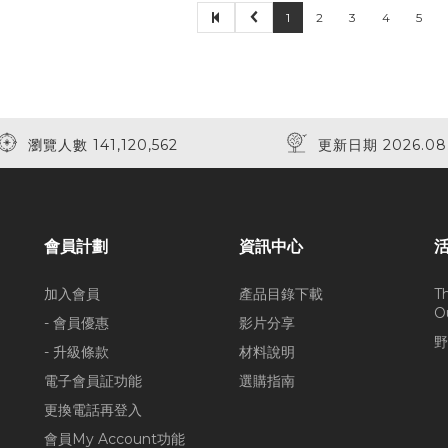
1
2
3
4
5
瀏覽人數 141,120,562
更新日期 2026.08
會員計劃
資訊中心
加入會員
產品目錄下載
T
O
- 會員優惠
影片分享
野
- 升級條款
材料說明
電子會員証功能
選購指南
更換電話再登入
會員My Account功能