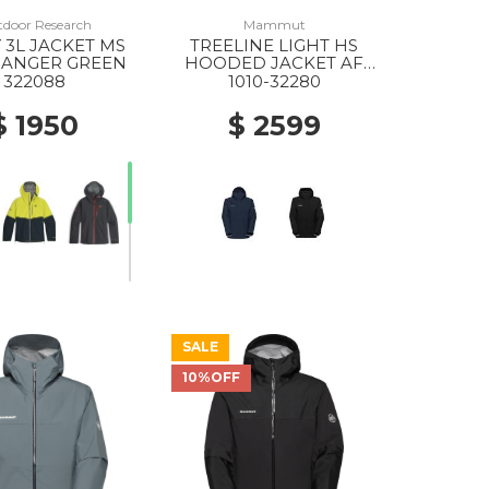
door Research
Mammut
 3L JACKET MS
TREELINE LIGHT HS
RANGER GREEN
HOODED JACKET AF
MS 5118 MARINE
322088
1010-32280
$ 1950
$ 2599
SALE
10%OFF