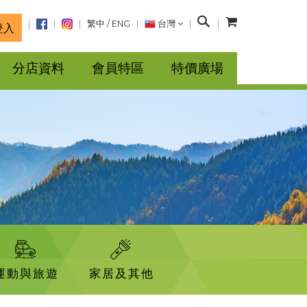
搜
繁中
/
ENG
台灣
登入
尋
分店資料
會員特區
特價廣場
運動與旅遊
家居及其他