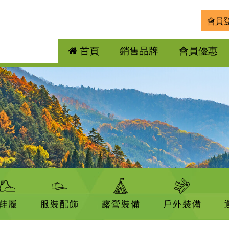
會員
首頁
銷售品牌
會員優惠
鞋履
服裝配飾
露營裝備
戶外裝備