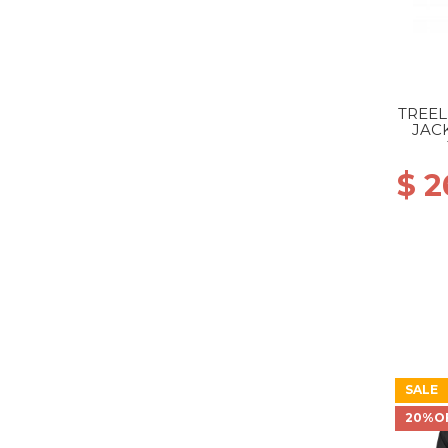
TREE
JAC
$ 2
SALE
20%O