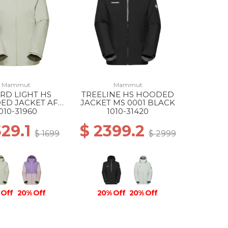
Mammut
Mammut
RD LIGHT HS
TREELINE HS HOODED
ED JACKET AF
JACKET MS 0001 BLACK
88 SILVER SAGE
010-31960
1010-31420
529.1
$ 2399.2
$ 1699
$ 2999
 Off
20% Off
20% Off
20% Off