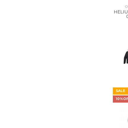
O
HELIU
SALE
10%O