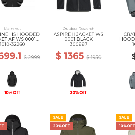
Mammut
Outdoor Research
LINE HS HOODED
ASPIRE II JACKET WS
CRAT
KET AF WS 0001
0001 BLACK
HOOD
BLACK
00
1010-32260
300887
1
699.1
$ 1365
$ 2999
$ 1950
10% Off
30% Off
SALE
SALE
FF
20%OFF
10%OF