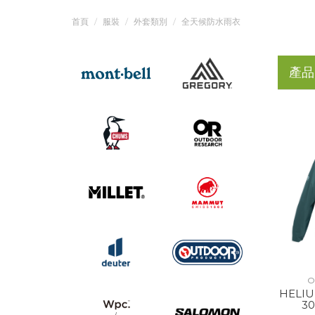
首頁
服裝
外套類別
全天候防水雨衣
產品
O
HELIU
3