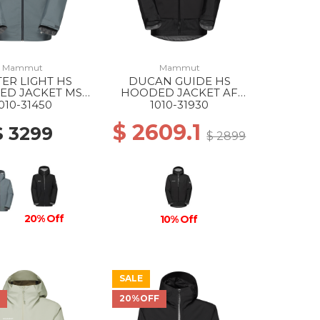
Mammut
Mammut
ER LIGHT HS
DUCAN GUIDE HS
ED JACKET MS
HOODED JACKET AF
789 STRATA
MS 0001 BLACK
010-31450
1010-31930
$ 2609.1
$ 3299
$ 2899
20% Off
10% Off
SALE
F
20%OFF