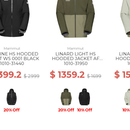
Mammut
Mammut
LINE HS HOODED
LINARD LIGHT HS
LINA
T WS 0001 BLACK
HOODED JACKET AF
HOOD
MS 40300 MARSH-
WS 12
1010-31440
1010-31950
1
DARK MARSH
399.2
$ 1359.2
$ 1
$ 2999
$ 1699
20% Off
20% Off
10% Off
10%