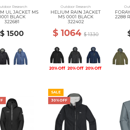
utdoor Research
Outdoor Research
Out
M UL JACKET MS
HELIUM RAIN JACKET
FORAY
0001 BLACK
MS 0001 BLACK
2288 
322681
322402
$ 1064
$ 1500
$ 1330
20% Off
20% Off
20% Off
SALE
FF
30%OFF