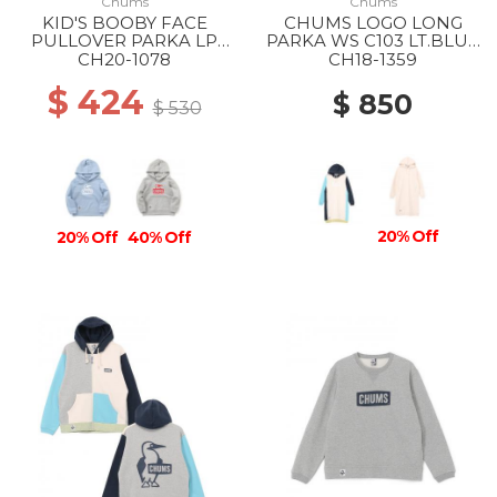
Chums
Chums
KID'S BOOBY FACE
CHUMS LOGO LONG
PULLOVER PARKA LP
PARKA WS C103 LT.BLUE
A019 SAX
CRAZY
CH20-1078
CH18-1359
$ 424
$ 850
$ 530
20% Off
20% Off
40% Off