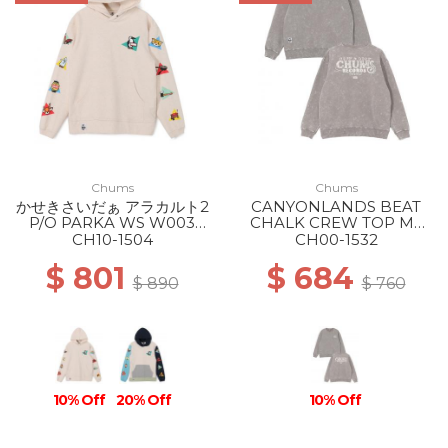
Chums
Chums
かせきさいだぁ アラカルト2
CANYONLANDS BEAT
P/O PARKA WS W003
CHALK CREW TOP MS
H/NATURAL
M126 LT.KHAKI
CH10-1504
CH00-1532
$ 801
$ 684
$ 890
$ 760
10% Off
20% Off
10% Off