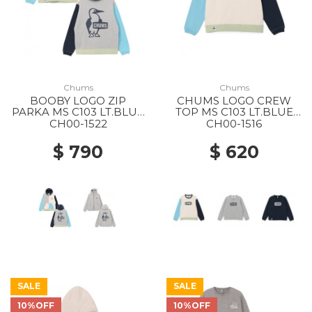
Chums
Chums
BOOBY LOGO ZIP
CHUMS LOGO CREW
PARKA MS C103 LT.BLUE
TOP MS C103 LT.BLUE
CRAZY
CRAZY
CH00-1522
CH00-1516
$ 790
$ 620
SALE
SALE
10%OFF
10%OFF