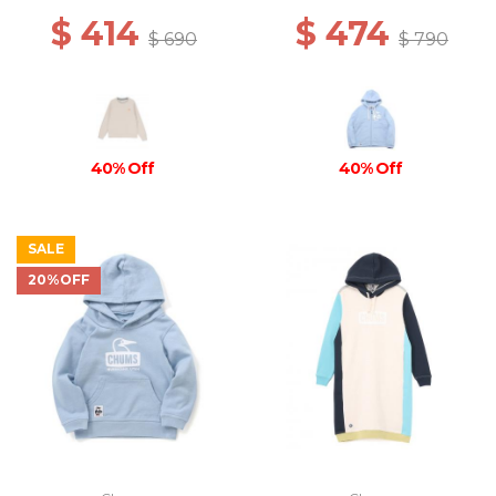
$ 414
$ 474
$ 690
$ 790
40% Off
40% Off
SALE
20%OFF