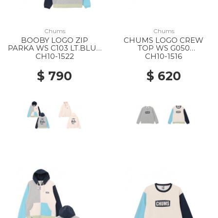
Chums
Chums
BOOBY LOGO ZIP
CHUMS LOGO CREW
PARKA WS C103 LT.BLUE
TOP WS G050
CRAZY
H/GRAY/NAVY
CH10-1522
CH10-1516
$ 790
$ 620