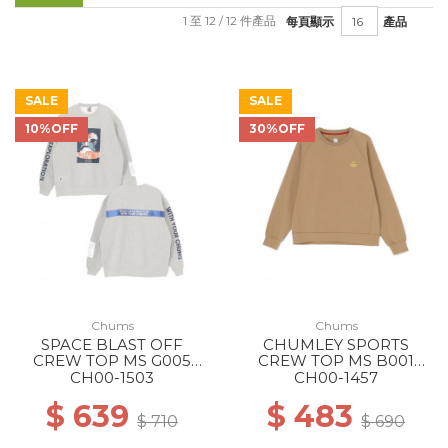
1 至 12 / 12 件產品
每頁顯示
產品
SALE
SALE
10%OFF
30%OFF
Chums
Chums
SPACE BLAST OFF
CHUMLEY SPORTS
CREW TOP MS G005
CREW TOP MS B001
H/GRAY
BEIGE
CH00-1503
CH00-1457
$ 639
$ 483
$ 710
$ 690