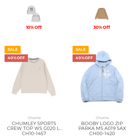
10% Off
30% Off
SALE
SALE
40%OFF
40%OFF
Chums
Chums
CHUMLEY SPORTS
BOOBY LOGO ZIP
CREW TOP WS G020 Lt
PARKA MS A019 SAX
Gray
CH10-1457
CH00-1420