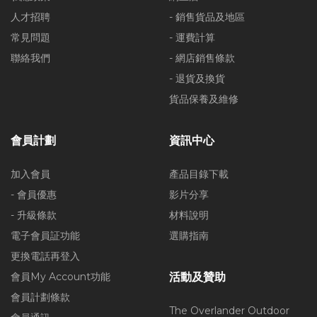
人才招聘
- 銷售貨品及地區
常見問題
- 運費計算
聯絡我們
- 網店銷售條款
- 退貨及換貨
貨品保養及維修
會員計劃
資訊中心
加入會員
產品目錄下載
- 會員優惠
影片分享
- 升級條款
材料說明
電子會員証功能
選購指南
更換電話再登入
會員My Account功能
活動及贊助
會員計劃條款
The Overlander Outdoor