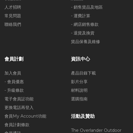
人才招聘
- 銷售貨品及地區
常見問題
- 運費計算
聯絡我們
- 網店銷售條款
- 退貨及換貨
貨品保養及維修
會員計劃
資訊中心
加入會員
產品目錄下載
- 會員優惠
影片分享
- 升級條款
材料說明
電子會員証功能
選購指南
更換電話再登入
會員My Account功能
活動及贊助
會員計劃條款
The Overlander Outdoor