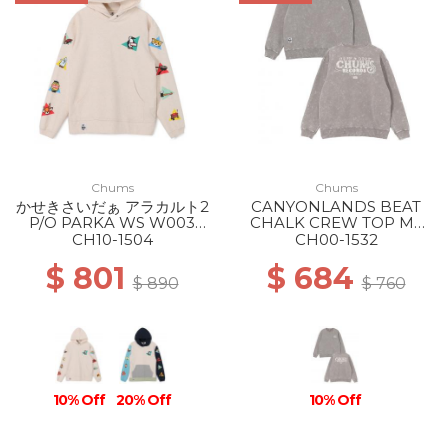
Chums
Chums
かせきさいだぁ アラカルト2
CANYONLANDS BEAT
P/O PARKA WS W003
CHALK CREW TOP MS
H/NATURAL
M126 LT.KHAKI
CH10-1504
CH00-1532
$ 801
$ 684
$ 890
$ 760
10% Off
20% Off
10% Off