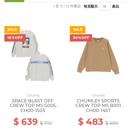
1 至 12 / 12 件產品
每頁顯示
產品
SALE
SALE
10%OFF
30%OFF
Chums
Chums
SPACE BLAST OFF
CHUMLEY SPORTS
CREW TOP MS G005
CREW TOP MS B001
H/GRAY
BEIGE
CH00-1503
CH00-1457
$ 639
$ 483
$ 710
$ 690