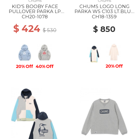
Chums
Chums
KID'S BOOBY FACE
CHUMS LOGO LONG
PULLOVER PARKA LP
PARKA WS C103 LT.BLUE
A019 SAX
CRAZY
CH20-1078
CH18-1359
$ 424
$ 850
$ 530
20% Off
20% Off
40% Off