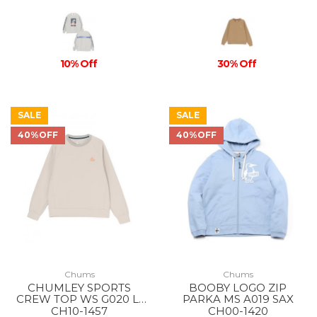
10% Off
30% Off
SALE
SALE
40%OFF
40%OFF
Chums
Chums
CHUMLEY SPORTS
BOOBY LOGO ZIP
CREW TOP WS G020 Lt
PARKA MS A019 SAX
Gray
CH10-1457
CH00-1420