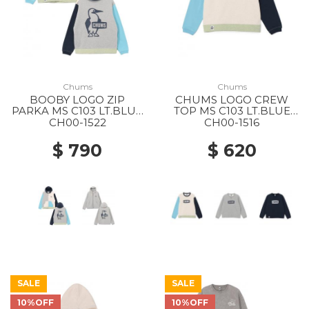
Chums
Chums
BOOBY LOGO ZIP
CHUMS LOGO CREW
PARKA MS C103 LT.BLUE
TOP MS C103 LT.BLUE
CRAZY
CRAZY
CH00-1522
CH00-1516
$ 790
$ 620
SALE
SALE
10%OFF
10%OFF