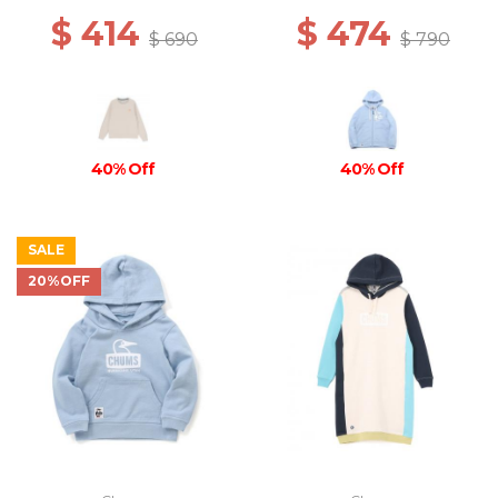
$ 414
$ 474
$ 690
$ 790
40% Off
40% Off
SALE
20%OFF