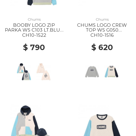
Chums
Chums
BOOBY LOGO ZIP
CHUMS LOGO CREW
PARKA WS C103 LT.BLUE
TOP WS G050
CRAZY
H/GRAY/NAVY
CH10-1522
CH10-1516
$ 790
$ 620