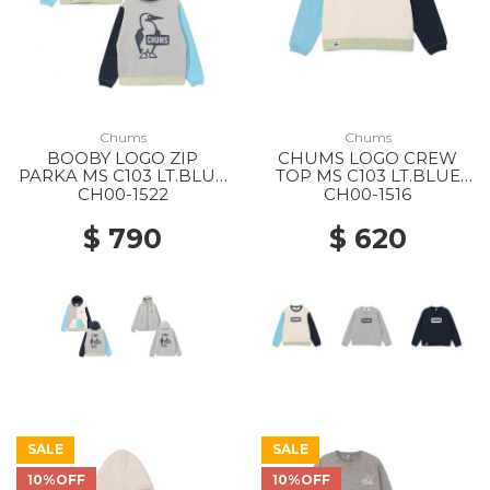
Chums
Chums
BOOBY LOGO ZIP
CHUMS LOGO CREW
PARKA MS C103 LT.BLUE
TOP MS C103 LT.BLUE
CRAZY
CRAZY
CH00-1522
CH00-1516
$ 790
$ 620
SALE
SALE
10%OFF
10%OFF