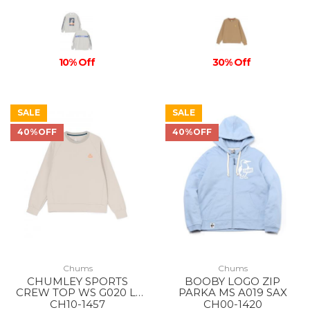
10% Off
30% Off
SALE
SALE
40%OFF
40%OFF
Chums
Chums
CHUMLEY SPORTS
BOOBY LOGO ZIP
CREW TOP WS G020 Lt
PARKA MS A019 SAX
Gray
CH10-1457
CH00-1420