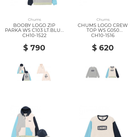
Chums
Chums
BOOBY LOGO ZIP
CHUMS LOGO CREW
PARKA WS C103 LT.BLUE
TOP WS G050
CRAZY
H/GRAY/NAVY
CH10-1522
CH10-1516
$ 790
$ 620