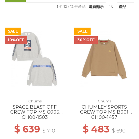
1 至 12 / 12 件產品
每頁顯示
產品
SALE
SALE
10%OFF
30%OFF
Chums
Chums
SPACE BLAST OFF
CHUMLEY SPORTS
CREW TOP MS G005
CREW TOP MS B001
H/GRAY
BEIGE
CH00-1503
CH00-1457
$ 639
$ 483
$ 710
$ 690