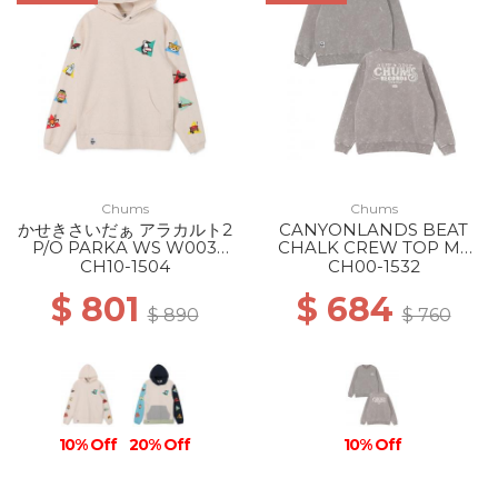
Chums
Chums
かせきさいだぁ アラカルト2
CANYONLANDS BEAT
P/O PARKA WS W003
CHALK CREW TOP MS
H/NATURAL
M126 LT.KHAKI
CH10-1504
CH00-1532
$ 801
$ 684
$ 890
$ 760
10% Off
20% Off
10% Off