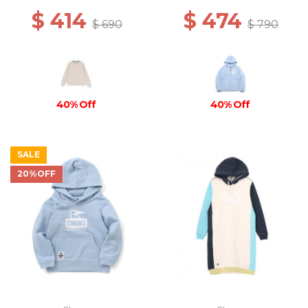
$ 414
$ 474
$ 690
$ 790
40% Off
40% Off
SALE
20%OFF