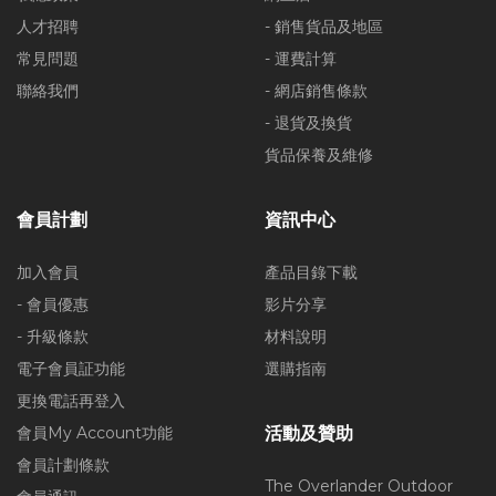
人才招聘
- 銷售貨品及地區
常見問題
- 運費計算
聯絡我們
- 網店銷售條款
- 退貨及換貨
貨品保養及維修
會員計劃
資訊中心
加入會員
產品目錄下載
- 會員優惠
影片分享
- 升級條款
材料說明
電子會員証功能
選購指南
更換電話再登入
會員My Account功能
活動及贊助
會員計劃條款
The Overlander Outdoor