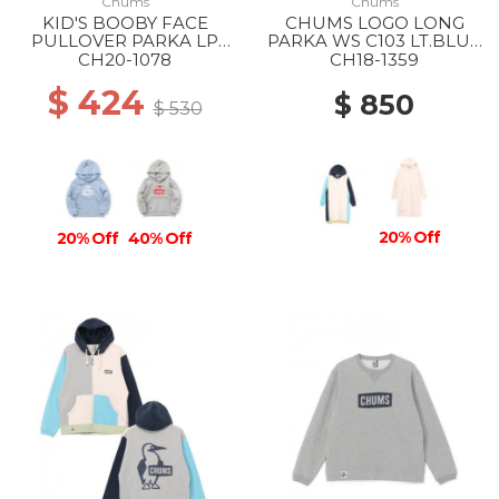
Chums
Chums
KID'S BOOBY FACE
CHUMS LOGO LONG
PULLOVER PARKA LP
PARKA WS C103 LT.BLUE
A019 SAX
CRAZY
CH20-1078
CH18-1359
$ 424
$ 850
$ 530
20% Off
20% Off
40% Off