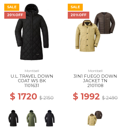
SALE
SALE
20%OFF
20%OFF
Montbell
Montbell
U.L. TRAVEL DOWN
3IN1 FUEGO DOWN
COAT WS BK
JACKET TN
1101631
2101108
$ 1720
$ 1992
$ 2150
$ 2490