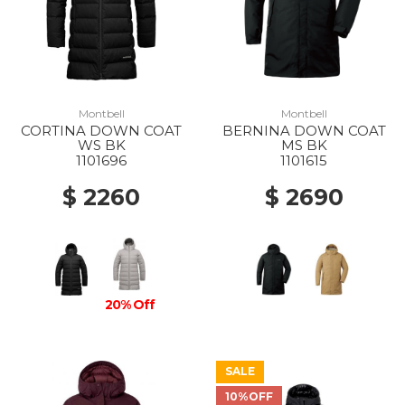
Montbell
Montbell
CORTINA DOWN COAT
BERNINA DOWN COAT
WS BK
MS BK
1101696
1101615
$ 2260
$ 2690
20% Off
SALE
10%OFF