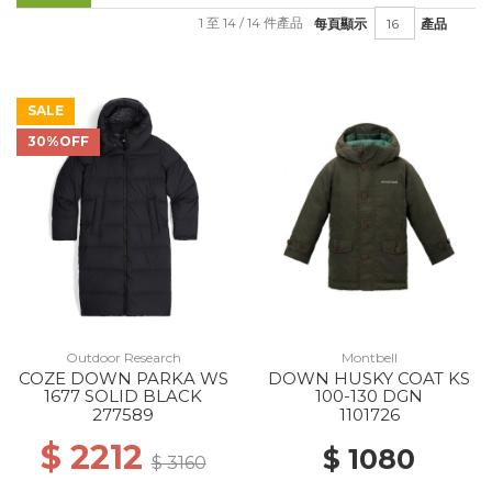
1 至 14 / 14 件產品
每頁顯示
產品
SALE
30%OFF
Outdoor Research
Montbell
COZE DOWN PARKA WS
DOWN HUSKY COAT KS
1677 SOLID BLACK
100-130 DGN
277589
1101726
$ 2212
$ 1080
$ 3160