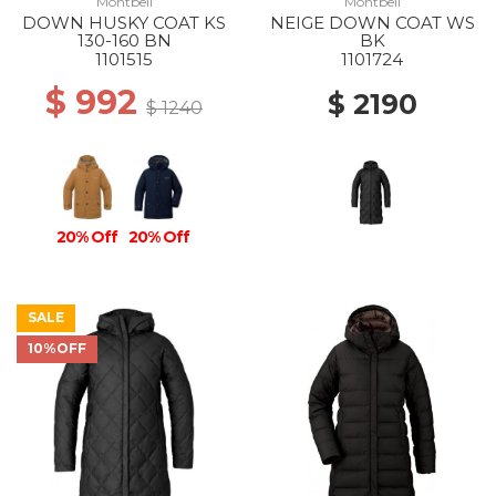
Montbell
Montbell
DOWN HUSKY COAT KS
NEIGE DOWN COAT WS
130-160 BN
BK
1101515
1101724
$ 992
$ 2190
$ 1240
20% Off
20% Off
SALE
10%OFF