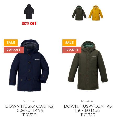
30% Off
SALE
SALE
20%OFF
10%OFF
Montbell
Montbell
DOWN HUSKY COAT KS
DOWN HUSKY COAT KS
100-120 BKNV
140-160 DGN
1101516
1101725