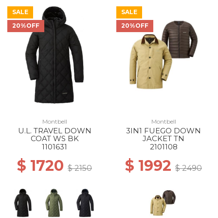
SALE
SALE
20%OFF
20%OFF
Montbell
Montbell
U.L. TRAVEL DOWN
3IN1 FUEGO DOWN
COAT WS BK
JACKET TN
1101631
2101108
$ 1720
$ 1992
$ 2150
$ 2490