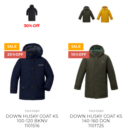
30% Off
SALE
SALE
20%OFF
10%OFF
Montbell
Montbell
DOWN HUSKY COAT KS
DOWN HUSKY COAT KS
100-120 BKNV
140-160 DGN
1101516
1101725