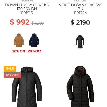
Montbell
Montbell
DOWN HUSKY COAT KS
NEIGE DOWN COAT WS
130-160 BN
BK
1101515
1101724
$ 992
$ 2190
$ 1240
20% Off
20% Off
SALE
10%OFF