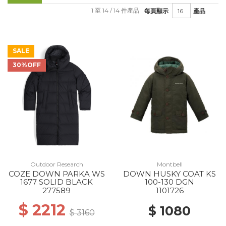
1 至 14 / 14 件產品
每頁顯示
產品
SALE
30%OFF
Outdoor Research
Montbell
COZE DOWN PARKA WS
DOWN HUSKY COAT KS
1677 SOLID BLACK
100-130 DGN
277589
1101726
$ 2212
$ 1080
$ 3160