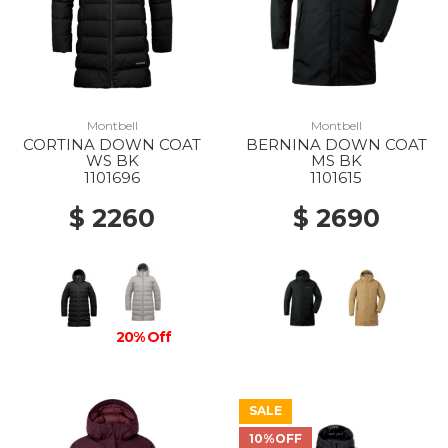
Montbell
Montbell
CORTINA DOWN COAT
BERNINA DOWN COAT
WS BK
MS BK
1101696
1101615
$ 2260
$ 2690
20% Off
SALE
10%OFF