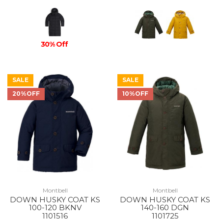
30% Off
SALE
SALE
20%OFF
10%OFF
Montbell
Montbell
DOWN HUSKY COAT KS
DOWN HUSKY COAT KS
100-120 BKNV
140-160 DGN
1101516
1101725