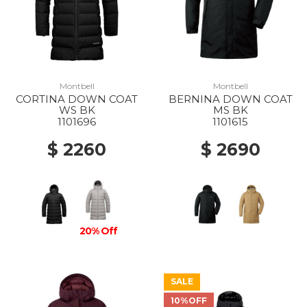
Montbell
Montbell
CORTINA DOWN COAT
BERNINA DOWN COAT
WS BK
MS BK
1101696
1101615
$ 2260
$ 2690
20% Off
SALE
10%OFF