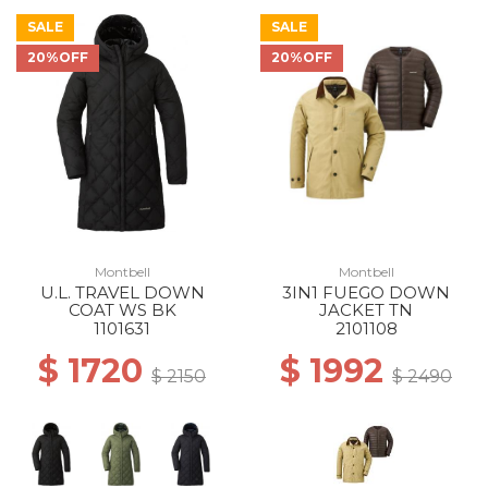
SALE
SALE
20%OFF
20%OFF
Montbell
Montbell
U.L. TRAVEL DOWN
3IN1 FUEGO DOWN
COAT WS BK
JACKET TN
1101631
2101108
$ 1720
$ 1992
$ 2150
$ 2490