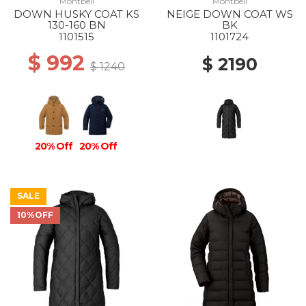
Montbell
Montbell
DOWN HUSKY COAT KS
NEIGE DOWN COAT WS
130-160 BN
BK
1101515
1101724
$ 992
$ 2190
$ 1240
20% Off
20% Off
SALE
10%OFF