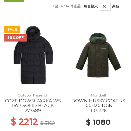
1 至 14 / 14 件產品
每頁顯示
產品
SALE
30%OFF
Outdoor Research
Montbell
COZE DOWN PARKA WS
DOWN HUSKY COAT KS
1677 SOLID BLACK
100-130 DGN
277589
1101726
$ 2212
$ 1080
$ 3160