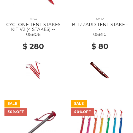
MSR
MSR
CYCLONE TENT STAKES
BLIZZARD TENT STAKE -
KIT V2 (4 STAKES) --
-
05806
05810
$ 280
$ 80
SALE
SALE
30%OFF
40%OFF