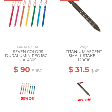
CAPTAIN STAG
Vargo
SEVEN COLORS
TITANIUM ASCENT
DURALUMIN PEG 18CM
SMALL STAKE --
--
UA-4505
120018
$ 90
$ 31.5
$ 180
$ 45
50% Off
30% Off