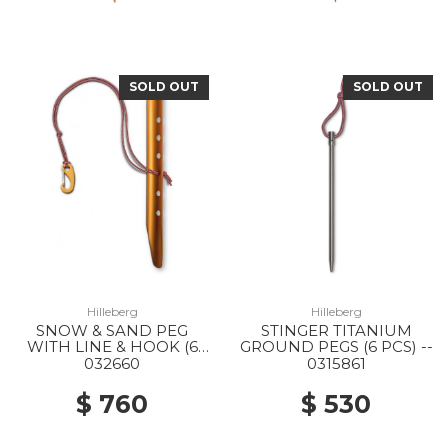
SOLD OUT
SOLD OUT
Hilleberg
Hilleberg
SNOW & SAND PEG
STINGER TITANIUM
WITH LINE & HOOK (6
GROUND PEGS (6 PCS) --
PCS) --
032660
0315861
$ 760
$ 530