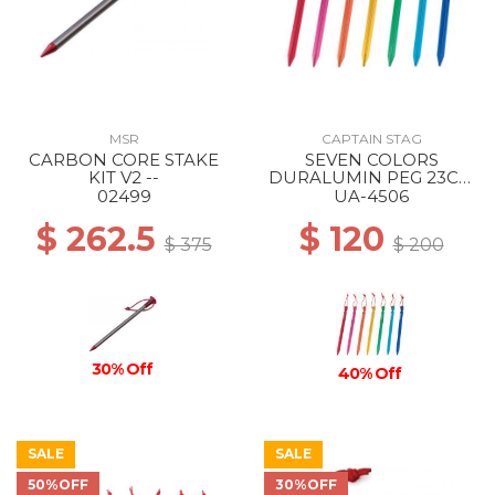
MSR
CAPTAIN STAG
CARBON CORE STAKE
SEVEN COLORS
KIT V2 --
DURALUMIN PEG 23CM
--
02499
UA-4506
$ 262.5
$ 120
$ 375
$ 200
30% Off
40% Off
SALE
SALE
50%OFF
30%OFF