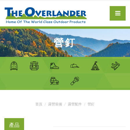
營釘
首頁
露營裝備
露營配件
營釘
產品