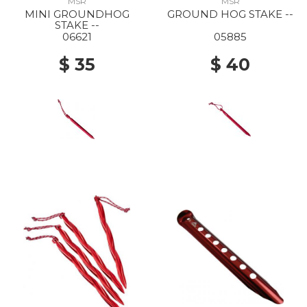
MSR
MSR
MINI GROUNDHOG
GROUND HOG STAKE --
STAKE --
06621
05885
$ 35
$ 40