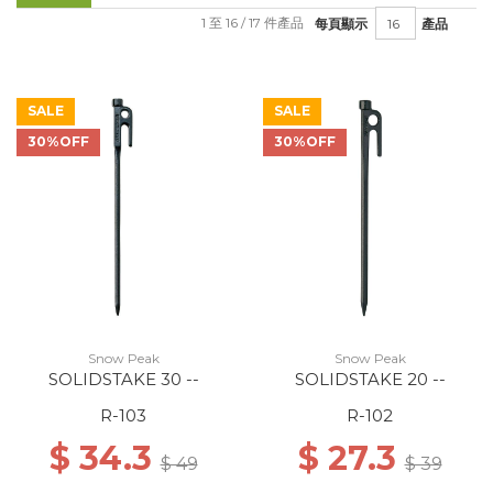
1 至 16 / 17 件產品
每頁顯示
產品
SALE
SALE
30%OFF
30%OFF
Snow Peak
Snow Peak
SOLIDSTAKE 30 --
SOLIDSTAKE 20 --
R-103
R-102
$ 34.3
$ 27.3
$ 49
$ 39