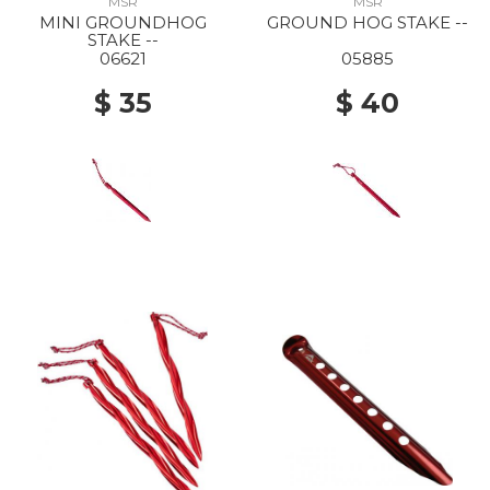
MSR
MSR
MINI GROUNDHOG
GROUND HOG STAKE --
STAKE --
06621
05885
$ 35
$ 40