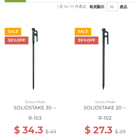
1 至 16 / 17 件產品
每頁顯示
產品
SALE
SALE
30%OFF
30%OFF
Snow Peak
Snow Peak
SOLIDSTAKE 30 --
SOLIDSTAKE 20 --
R-103
R-102
$ 34.3
$ 27.3
$ 49
$ 39