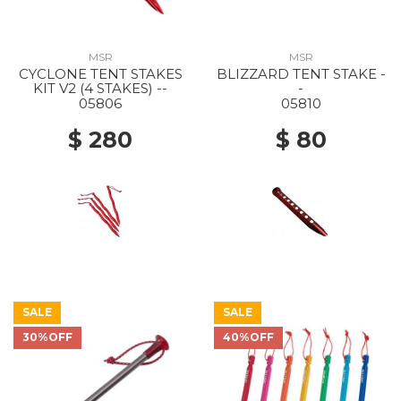
MSR
MSR
CYCLONE TENT STAKES
BLIZZARD TENT STAKE -
KIT V2 (4 STAKES) --
-
05806
05810
$ 280
$ 80
SALE
SALE
30%OFF
40%OFF