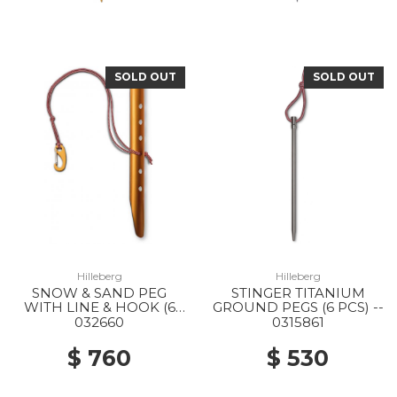
SOLD OUT
SOLD OUT
Hilleberg
Hilleberg
SNOW & SAND PEG
STINGER TITANIUM
WITH LINE & HOOK (6
GROUND PEGS (6 PCS) --
PCS) --
032660
0315861
$ 760
$ 530