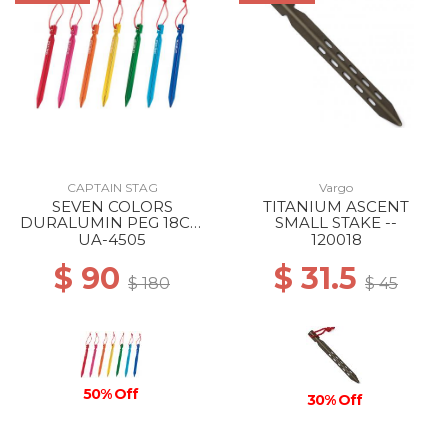
CAPTAIN STAG
Vargo
SEVEN COLORS
TITANIUM ASCENT
DURALUMIN PEG 18CM
SMALL STAKE --
--
UA-4505
120018
$ 90
$ 31.5
$ 180
$ 45
50% Off
30% Off