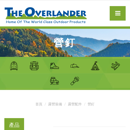
營釘
首頁
露營裝備
露營配件
營釘
產品