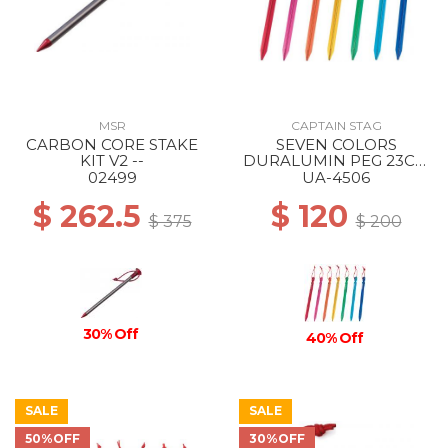
MSR
CAPTAIN STAG
CARBON CORE STAKE
SEVEN COLORS
KIT V2 --
DURALUMIN PEG 23CM
--
02499
UA-4506
$ 262.5
$ 120
$ 375
$ 200
30% Off
40% Off
SALE
SALE
50%OFF
30%OFF