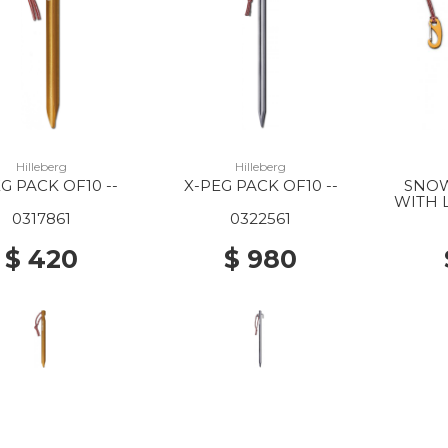
Hilleberg
Hilleberg
G PACK OF10 --
X-PEG PACK OF10 --
SNOW
WITH 
0317861
0322561
$ 420
$ 980