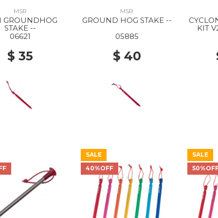
MSR
MSR
I GROUNDHOG
GROUND HOG STAKE --
CYCLON
STAKE --
KIT V
06621
05885
$ 35
$ 40
SALE
SALE
FF
40%OFF
50%OF