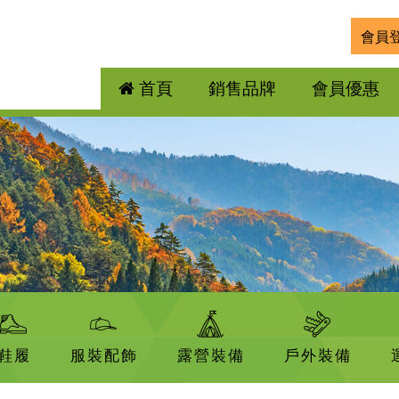
會員
首頁
銷售品牌
會員優惠
鞋履
服裝配飾
露營裝備
戶外裝備