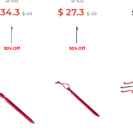
R-103
R-102
 34.3
$ 27.3
$ 49
$ 39
30% Off
30% Off