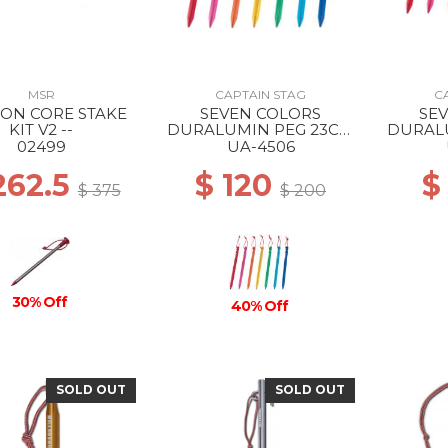
MSR
CAPTAIN STAG
C
ON CORE STAKE
SEVEN COLORS
SE
KIT V2 --
DURALUMIN PEG 23CM
DURAL
--
02499
UA-4506
262.5
$ 120
$
$ 375
$ 200
30% Off
40% Off
SOLD OUT
SOLD OUT