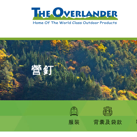
營釘
服裝
背囊及袋款