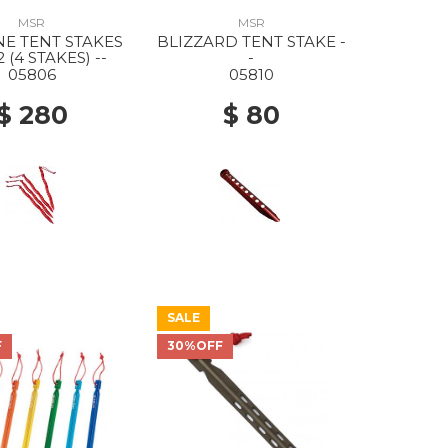
MSR
MSR
E TENT STAKES
BLIZZARD TENT STAKE -
2 (4 STAKES) --
-
05806
05810
$ 280
$ 80
SALE
F
30%OFF