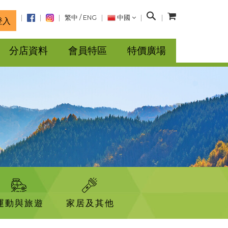
搜
繁中
/
ENG
中國
登入
尋
分店資料
會員特區
特價廣場
運動與旅遊
家居及其他