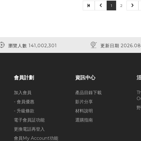
1
2
瀏覽人數 141,002,301
更新日期 2026.08
會員計劃
資訊中心
加入會員
產品目錄下載
T
O
- 會員優惠
影片分享
野
- 升級條款
材料說明
電子會員証功能
選購指南
更換電話再登入
會員My Account功能