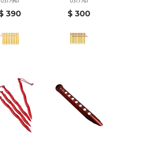
0317961
0317761
$ 390
$ 300