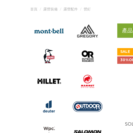
首頁
露營裝備
露營配件
營釘
產品
SALE
30%O
SOL