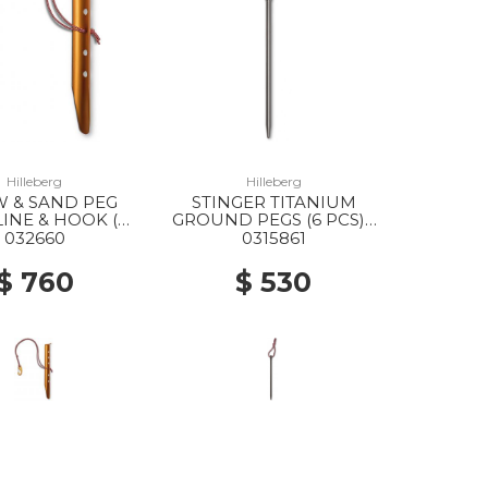
Hilleberg
Hilleberg
 & SAND PEG
STINGER TITANIUM
LINE & HOOK (6
GROUND PEGS (6 PCS) -
PCS) --
-
032660
0315861
$ 760
$ 530