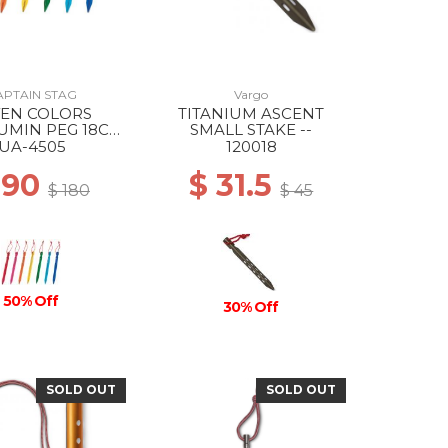
APTAIN STAG
Vargo
VEN COLORS
TITANIUM ASCENT
UMIN PEG 18CM
SMALL STAKE --
--
UA-4505
120018
 90
$ 31.5
$ 180
$ 45
50% Off
30% Off
SOLD OUT
SOLD OUT