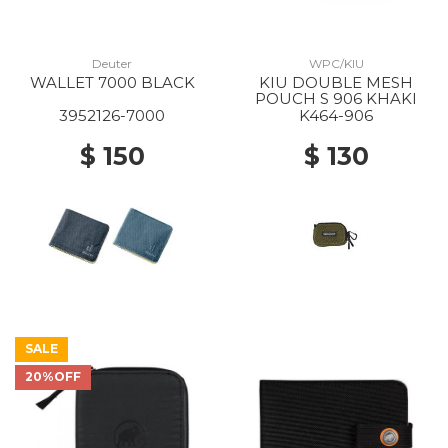
Deuter
WPC/KIU
WALLET 7000 BLACK
KIU DOUBLE MESH
POUCH S 906 KHAKI
3952126-7000
K464-906
$ 150
$ 130
SALE
20%OFF