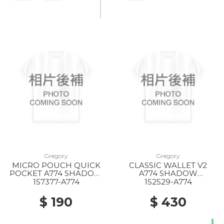
Gregory
Gregory
MICRO POUCH QUICK
CLASSIC WALLET V2
POCKET A774 SHADOW
A774 SHADOW
TAPESTRY
TAPESTRY
157377-A774
152529-A774
$ 190
$ 430