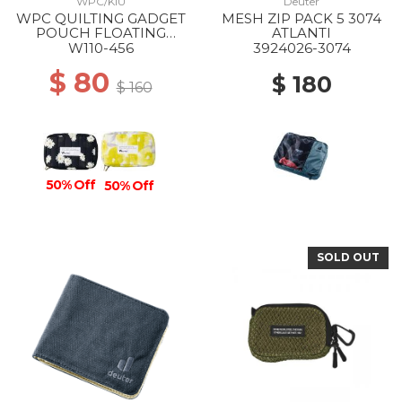
WPC/KIU
Deuter
WPC QUILTING GADGET
MESH ZIP PACK 5 3074
POUCH FLOATING
ATLANTI
DAISIES BLACK
W110-456
3924026-3074
$ 80
$ 180
$ 160
50% Off
50% Off
SOLD OUT