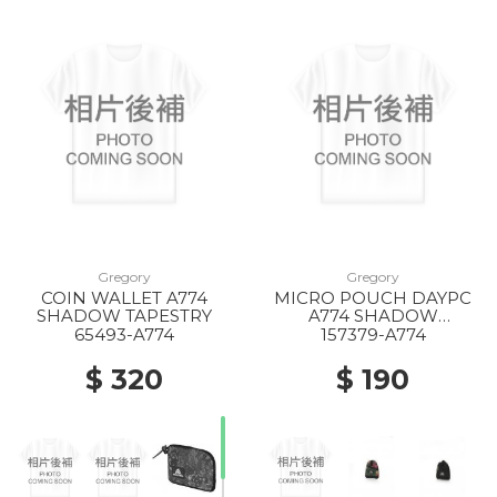
Gregory
Gregory
COIN WALLET A774
MICRO POUCH DAYPC
SHADOW TAPESTRY
A774 SHADOW
TAPESTRY
65493-A774
157379-A774
$ 320
$ 190