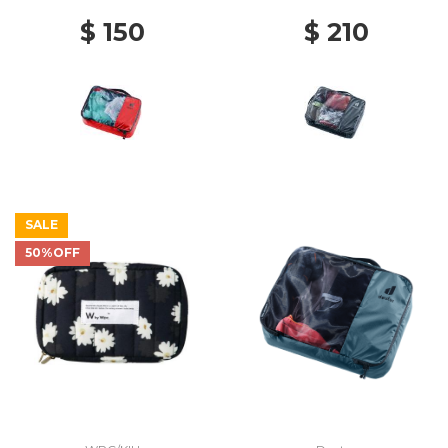
$ 150
$ 210
SALE
50%OFF