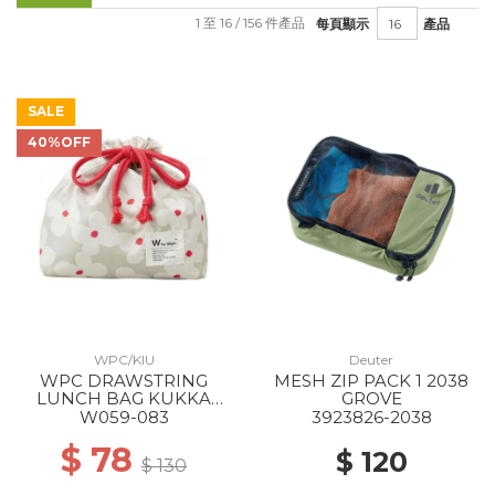
1 至 16 / 156 件產品
每頁顯示
產品
SALE
40%OFF
WPC/KIU
Deuter
WPC DRAWSTRING
MESH ZIP PACK 1 2038
LUNCH BAG KUKKA
GROVE
OFF
W059-083
3923826-2038
$ 78
$ 120
$ 130