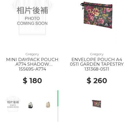
Gregory
Gregory
MINI DAYPACK POUCH
ENVELOPE POUCH A4
A774 SHADOW
0511 GARDEN TAPESTRY
TAPESTRY
155695-A774
131368-0511
$ 180
$ 260