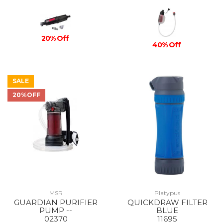
20% Off
40% Off
SALE
20%OFF
MSR
Platypus
GUARDIAN PURIFIER
QUICKDRAW FILTER
PUMP --
BLUE
02370
11695