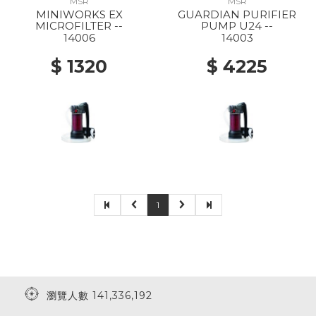
MSR
MSR
MINIWORKS EX
GUARDIAN PURIFIER
MICROFILTER --
PUMP U24 --
14006
14003
$ 1320
$ 4225
1
瀏覽人數 141,336,192