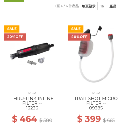
1 至 6 / 6 件產品
每頁顯示
產品
SALE
SALE
20%OFF
40%OFF
MSR
MSR
THRU-LINK INLINE
TRAIL SHOT MICRO
FILTER --
FILTER --
13236
09385
$ 464
$ 399
$ 580
$ 665