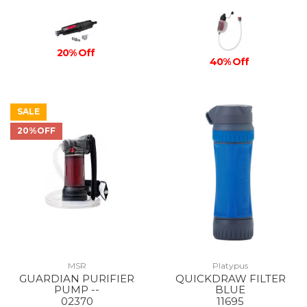
20% Off
40% Off
SALE
20%OFF
MSR
Platypus
GUARDIAN PURIFIER
QUICKDRAW FILTER
PUMP --
BLUE
02370
11695