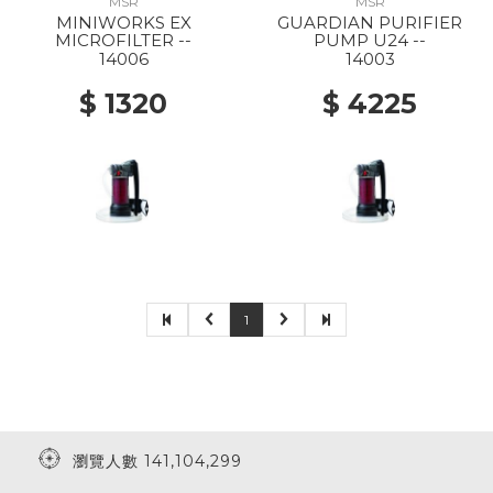
MSR
MSR
MINIWORKS EX
GUARDIAN PURIFIER
MICROFILTER --
PUMP U24 --
14006
14003
$ 1320
$ 4225
1
瀏覽人數 141,104,299