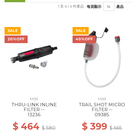
1 至 6 / 6 件產品
每頁顯示
產品
SALE
SALE
20%OFF
40%OFF
MSR
MSR
THRU-LINK INLINE
TRAIL SHOT MICRO
FILTER --
FILTER --
13236
09385
$ 464
$ 399
$ 580
$ 665