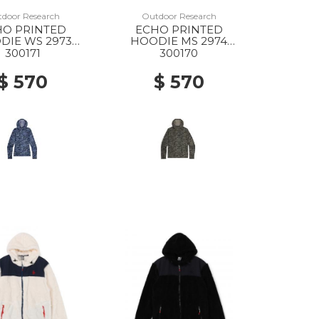
door Research
Outdoor Research
HO PRINTED
ECHO PRINTED
DIE WS 2973
HOODIE MS 2974
GRANITE PRINT
RANGER GREEN
300171
300170
GRANITE PRINT
$ 570
$ 570