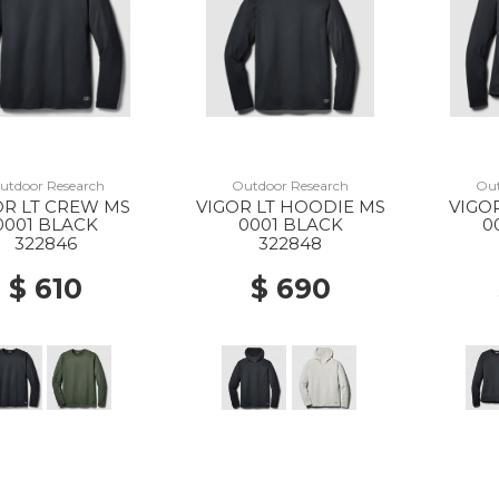
utdoor Research
Outdoor Research
Out
OR LT CREW MS
VIGOR LT HOODIE MS
VIGO
0001 BLACK
0001 BLACK
0
322846
322848
$ 610
$ 690