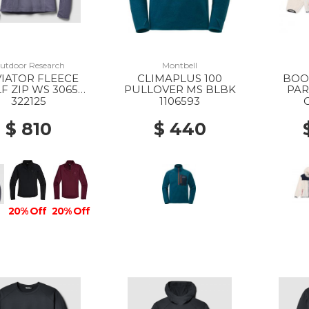
utdoor Research
Montbell
IATOR FLEECE
CLIMAPLUS 100
BOO
F ZIP WS 3065
PULLOVER MS BLBK
PAR
OKY QUARTZ
W
322125
1106593
$ 810
$ 440
20% Off
20% Off