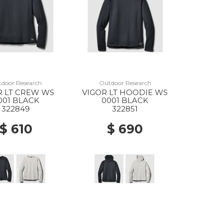
door Research
Outdoor Research
R LT CREW WS
VIGOR LT HOODIE WS
001 BLACK
0001 BLACK
322849
322851
$ 610
$ 690