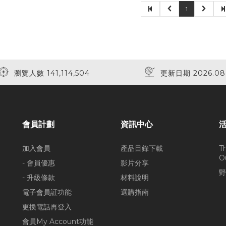
1
瀏覽人數 141,114,504
更新日期 2026.08
會員計劃
資訊中心
加入會員
產品目錄下載
T
O
- 會員優惠
影片分享
野
- 升級條款
材料說明
電子會員証功能
選購指南
更換電話再登入
會員My Account功能