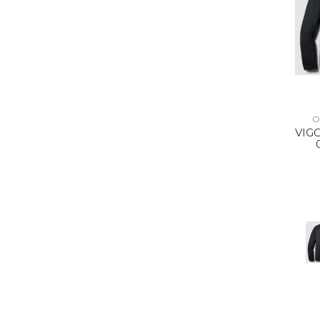
O
VIG