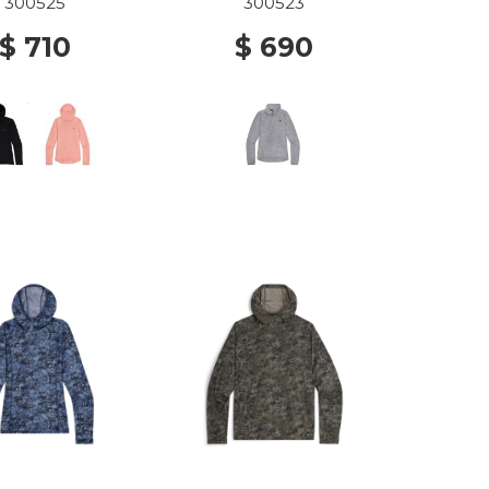
001 BLACK
GREY HEATHER
300525
300523
$ 710
$ 690