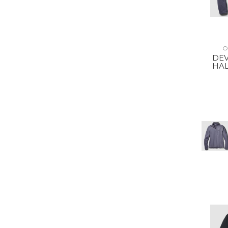
O
DEV
HAL
SM