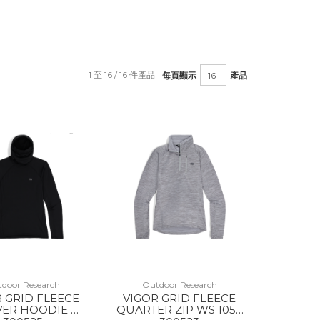
1 至 16 / 16 件產品
每頁顯示
產品
door Research
Outdoor Research
 GRID FLEECE
VIGOR GRID FLEECE
VER HOODIE WS
QUARTER ZIP WS 1050