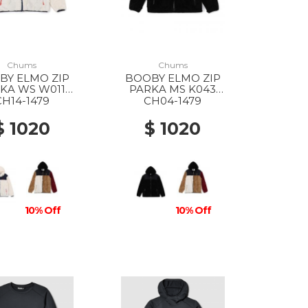
Chums
Chums
BY ELMO ZIP
BOOBY ELMO ZIP
KA WS W011
PARKA MS K043
hite/Navy
BLACK/BK
CH14-1479
CH04-1479
$ 1020
$ 1020
10% Off
10% Off