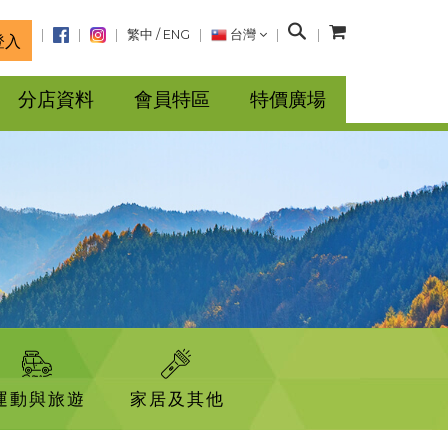
搜
繁中
/
ENG
台灣
登入
尋
分店資料
會員特區
特價廣場
運動與旅遊
家居及其他