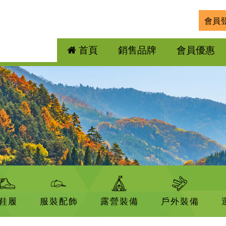
會員
首頁
銷售品牌
會員優惠
鞋履
服裝配飾
露營裝備
戶外裝備