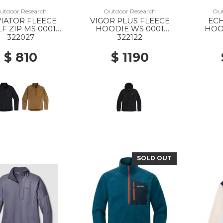
utdoor Research
Outdoor Research
Out
IATOR FLEECE
VIGOR PLUS FLEECE
EC
F ZIP MS 0001
HOODIE WS 0001
HOO
BLACK
BLACK
FJORD 
322027
322122
$ 810
$ 1190
SOLD OUT