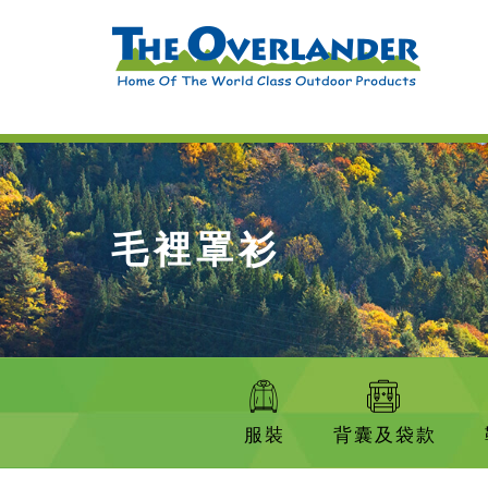
毛裡罩衫
服裝
背囊及袋款