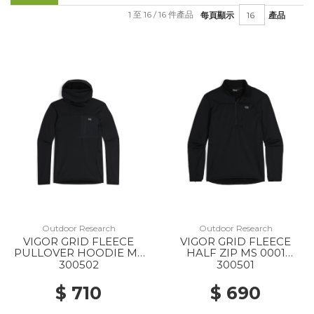
1 至 16 / 16 件產品
每頁顯示
產品
Outdoor Research
Outdoor Research
VIGOR GRID FLEECE
VIGOR GRID FLEECE
PULLOVER HOODIE MS
HALF ZIP MS 0001
0001 BLACK
BLACK
300502
300501
$ 710
$ 690