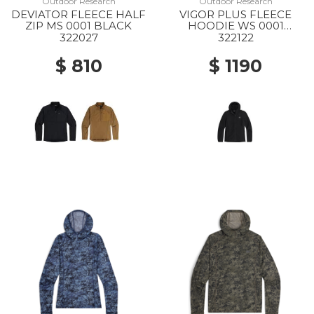
Outdoor Research
Outdoor Research
DEVIATOR FLEECE HALF
VIGOR PLUS FLEECE
ZIP MS 0001 BLACK
HOODIE WS 0001
BLACK
322027
322122
$ 810
$ 1190