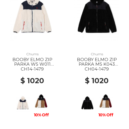
Chums
Chums
BOOBY ELMO ZIP
BOOBY ELMO ZIP
PARKA WS W011
PARKA MS K043
White/Navy
BLACK/BK
CH14-1479
CH04-1479
$ 1020
$ 1020
10% Off
10% Off