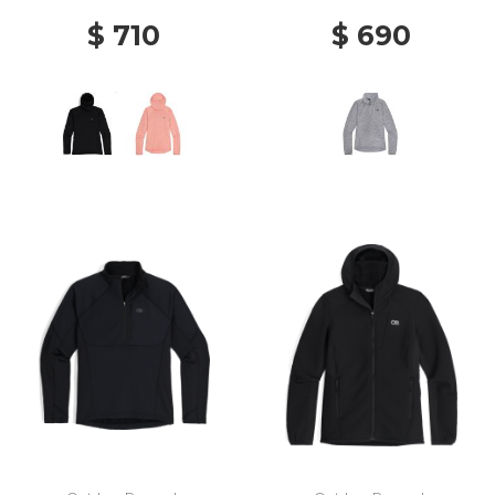
$ 710
$ 690