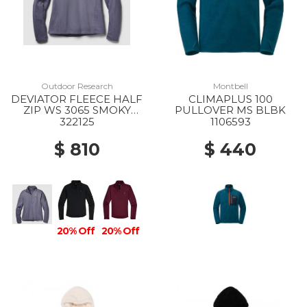
Outdoor Research
Montbell
DEVIATOR FLEECE HALF
CLIMAPLUS 100
ZIP WS 3065 SMOKY
PULLOVER MS BLBK
QUARTZ
322125
1106593
$ 810
$ 440
20% Off
20% Off