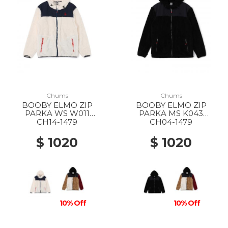
Chums
Chums
BOOBY ELMO ZIP
BOOBY ELMO ZIP
PARKA WS W011
PARKA MS K043
White/Navy
BLACK/BK
CH14-1479
CH04-1479
$ 1020
$ 1020
10% Off
10% Off