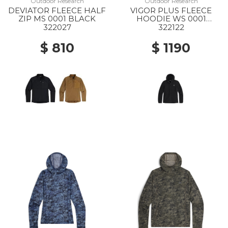
Outdoor Research
Outdoor Research
DEVIATOR FLEECE HALF
VIGOR PLUS FLEECE
ZIP MS 0001 BLACK
HOODIE WS 0001
BLACK
322027
322122
$ 810
$ 1190