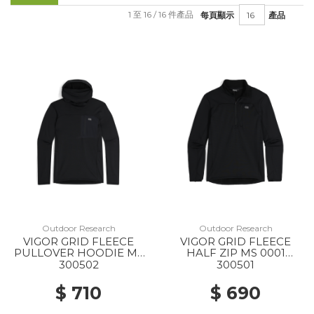
1 至 16 / 16 件產品
每頁顯示
產品
Outdoor Research
Outdoor Research
VIGOR GRID FLEECE
VIGOR GRID FLEECE
PULLOVER HOODIE MS
HALF ZIP MS 0001
0001 BLACK
BLACK
300502
300501
$ 710
$ 690