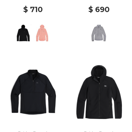
$ 710
$ 690