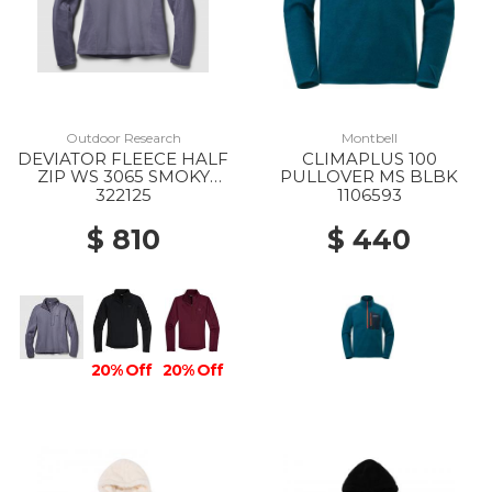
Outdoor Research
Montbell
DEVIATOR FLEECE HALF
CLIMAPLUS 100
ZIP WS 3065 SMOKY
PULLOVER MS BLBK
QUARTZ
322125
1106593
$ 810
$ 440
20% Off
20% Off