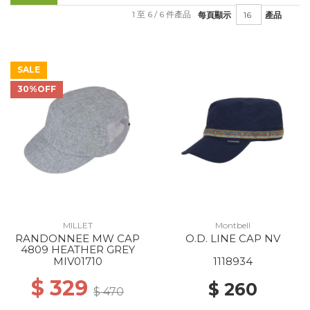
1 至 6 / 6 件產品
每頁顯示
產品
SALE
30%OFF
MILLET
Montbell
RANDONNEE MW CAP
O.D. LINE CAP NV
4809 HEATHER GREY
MIV01710
1118934
$ 329
$ 260
$ 470