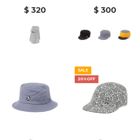
$ 320
$ 300
SALE
20%OFF