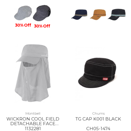
30% Off
30% Off
Montbell
Chums
WICKRON COOL FIELD
TG CAP K001 BLACK
DETACHABLE FACE
SHADE WORK CAP LGY
1132281
CH05-1474