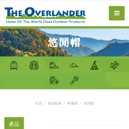
悠閒帽
首頁
服裝配飾
輕量帽
悠閒帽
產品