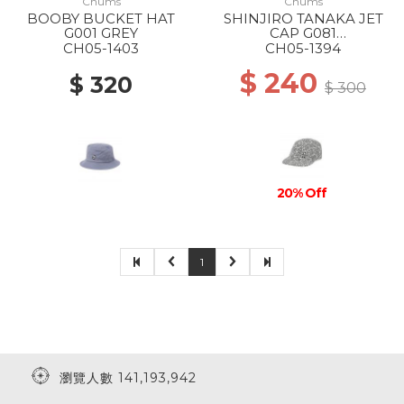
Chums
Chums
BOOBY BUCKET HAT
SHINJIRO TANAKA JET
G001 GREY
CAP G081
MONOCHROME
CH05-1403
CH05-1394
$ 240
$ 320
$ 300
20% Off
1
瀏覽人數 141,193,942