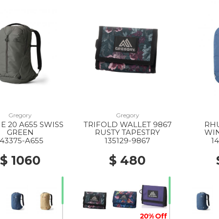
40% Off
50% Off
Gregory
Gregory
 20 A655 SWISS
TRIFOLD WALLET 9867
RHU
GREEN
RUSTY TAPESTRY
WI
143375-A655
135129-9867
1
$ 1060
$ 480
30% Off
20% Off