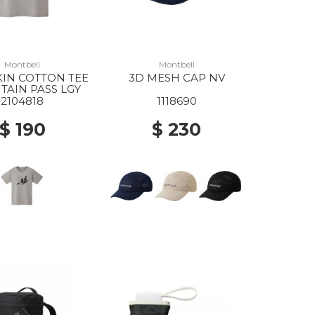
Montbell
Montbell
10% Off
KIN COTTON TEE
3D MESH CAP NV
AIN PASS LGY
2104818
1118690
$ 190
$ 230