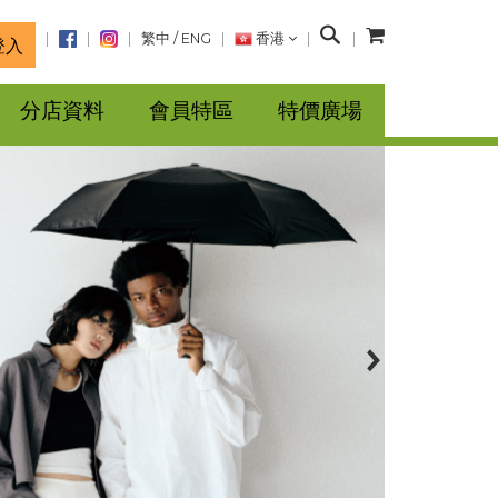
搜
繁中
/
ENG
香港
登入
尋
分店資料
會員特區
特價廣場
next