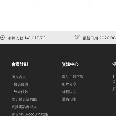
瀏覽人數 141,017,311
更新日期 2026.08
會員計劃
資訊中心
加入會員
產品目錄下載
T
O
- 會員優惠
影片分享
野
- 升級條款
材料說明
電子會員証功能
選購指南
更換電話再登入
會員My Account功能