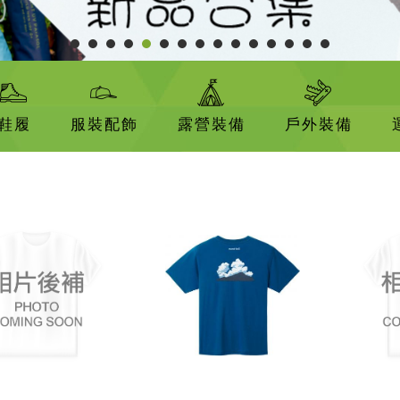
鞋履
服裝配飾
露營裝備
戶外裝備