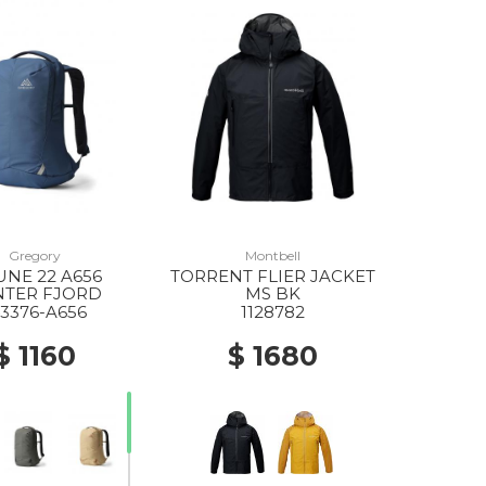
Gregory
Montbell
NE 22 A656
TORRENT FLIER JACKET
NTER FJORD
MS BK
43376-A656
1128782
$ 1160
$ 1680