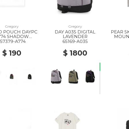
Gregory
Gregory
20% Off
20% Off
O POUCH DAYPC
DAY A035 DIGITAL
PEAR S
774 SHADOW
LAVENDER
MOUNT
TAPESTRY
157379-A774
65169-A035
$ 190
$ 1800
f
40% Off
50% Off