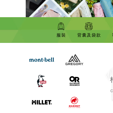
服裝
背囊及袋款