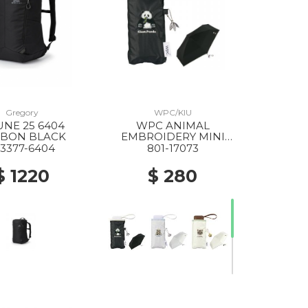
Gregory
WPC/KIU
NE 25 6404
WPC ANIMAL
BON BLACK
EMBROIDERY MINI
FOLDING PARASOL
43377-6404
801-17073
BLACK
$ 1220
$ 280