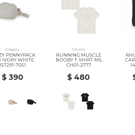
Gregory
Chums
20% Off
20% Off
20% Off
ZY PENNYPACK
RUNNING MUSCLE
RHU
1 IVORY WHITE
BOOBY T-SHIRT MS
CAR
W001 WHITE
157291-7051
CH01-2777
1
$ 390
$ 480
20% Off
20% Off
30% Off
40% Off
50% Off