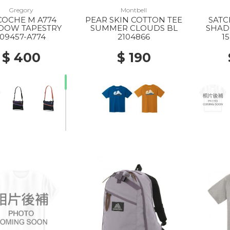
Gregory
Montbell
COCHE M A774
PEAR SKIN COTTON TEE
SATC
DOW TAPESTRY
SUMMER CLOUDS BL
SHAD
109457-A774
2104866
1
$ 400
$ 190