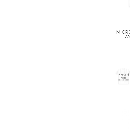
MICR
A
20% Of