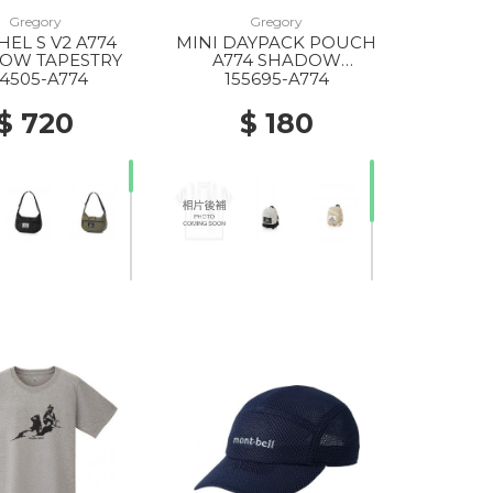
Gregory
Gregory
HEL S V2 A774
MINI DAYPACK POUCH
OW TAPESTRY
A774 SHADOW
TAPESTRY
54505-A774
155695-A774
$ 720
$ 180