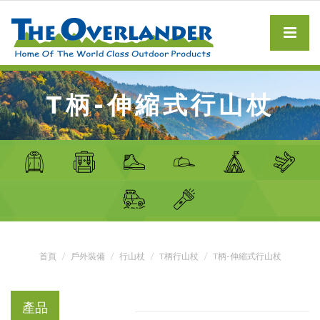
T柄-伸縮式行山杖
首頁
戶外裝備
行山杖
T柄行山杖
T柄-伸縮式行山杖
產品