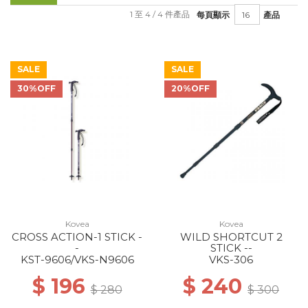
1 至 4 / 4 件產品
每頁顯示
產品
SALE
SALE
30%OFF
20%OFF
Kovea
Kovea
CROSS ACTION-1 STICK -
WILD SHORTCUT 2
-
STICK --
KST-9606/VKS-N9606
VKS-306
$ 196
$ 240
$ 280
$ 300