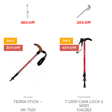
30% Off
20% Off
SALE
SALE
30%OFF
40%OFF
Kovea
Montbell
TERRA STICK --
T GRIP CAM LOCK S
WRD
VK-T501
1140263