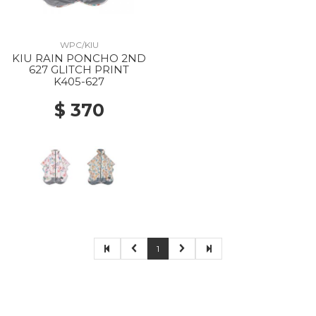
WPC/KIU
KIU RAIN PONCHO 2ND
627 GLITCH PRINT
K405-627
$ 370
1