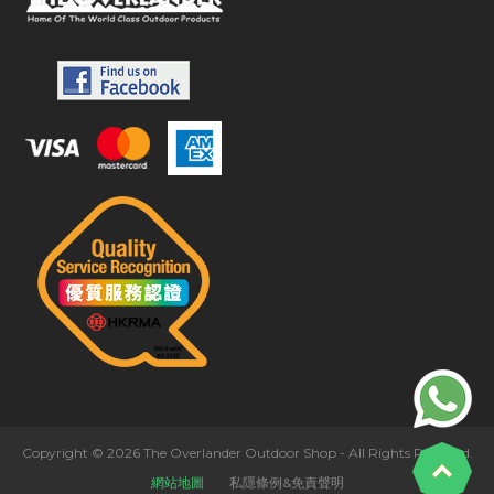
Copyright © 2026 The Overlander Outdoor Shop - All Rights Reserved.
網站地圖
私隱條例&免責聲明