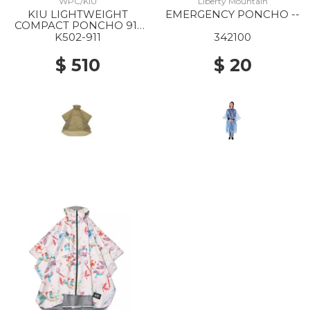
WPC/KIU
Liberty Mountain
KIU LIGHTWEIGHT
EMERGENCY PONCHO --
COMPACT PONCHO 911
BEIGE
K502-911
342100
$ 510
$ 20