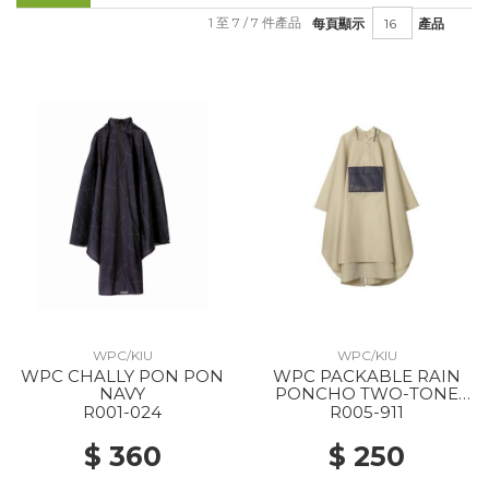
1 至 7 / 7 件產品
每頁顯示
產品
WPC/KIU
WPC/KIU
WPC CHALLY PON PON
WPC PACKABLE RAIN
NAVY
PONCHO TWO-TONE
UNISEX 911 BEIGE
R001-024
R005-911
$ 360
$ 250