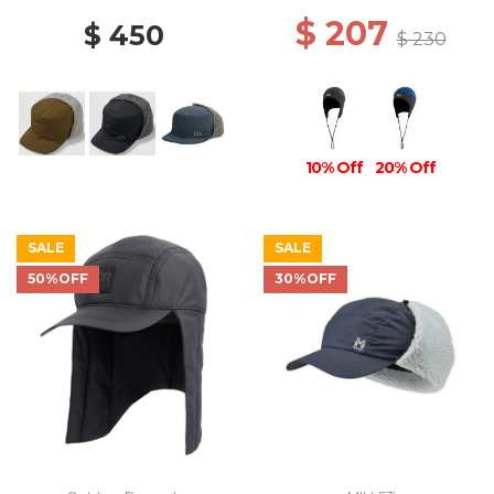
$ 207
$ 450
$ 230
10% Off
20% Off
SALE
SALE
50%OFF
30%OFF