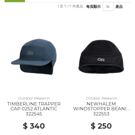
1 至 7 / 7 件產品
每頁顯示
產品
Outdoor Research
Outdoor Research
TIMBERLINE TRAPPER
NEWHALEM
CAP 0252 ATLANTIC
WINDSTOPPER BEANIE
0001 BLACK
322545
322553
$ 340
$ 250