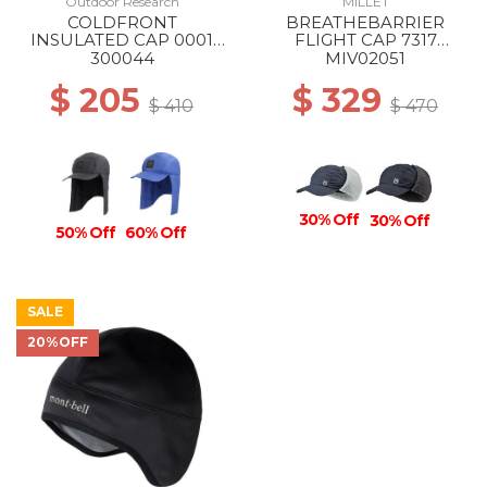
Outdoor Research
MILLET
COLDFRONT
BREATHEBARRIER
INSULATED CAP 0001
FLIGHT CAP 7317
BLACK
SAPHIR
300044
MIV02051
$ 205
$ 329
$ 410
$ 470
30% Off
30% Off
50% Off
60% Off
SALE
20%OFF