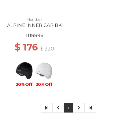
Montbell
ALPINE INNER CAP BK
1118896
$ 176
$ 220
20% Off
20% Off
1