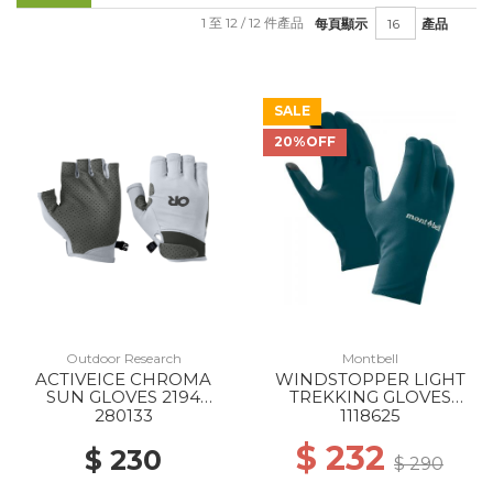
1 至 12 / 12 件產品
每頁顯示
產品
SALE
20%OFF
Outdoor Research
Montbell
ACTIVEICE CHROMA
WINDSTOPPER LIGHT
SUN GLOVES 2194
TREKKING GLOVES
TITANIUM GREY
DKMA
280133
1118625
$ 232
$ 230
$ 290