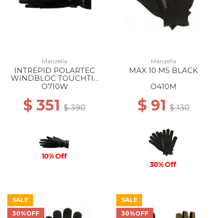
Manzella
Manzella
INTREPID POLARTEC
MAX 10 MS BLACK
WINDBLOC TOUCHTIP
GLOVE WS BLACK
O710W
O410M
$ 351
$ 91
$ 390
$ 130
10% Off
30% Off
SALE
SALE
30%OFF
30%OFF