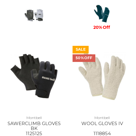
20% Off
SALE
50%OFF
Montbell
Montbell
SAWERCLIMB GLOVES
WOOL GLOVES IV
BK
1125125
1118854