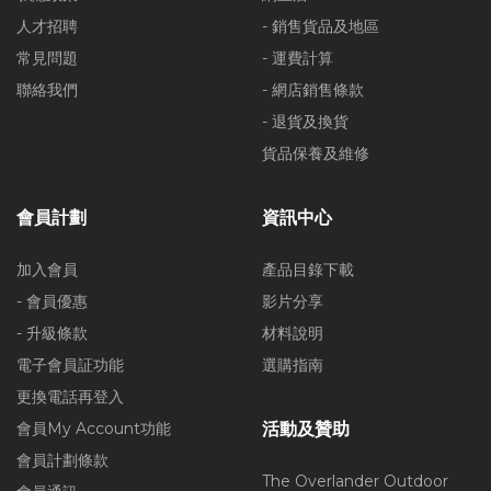
人才招聘
- 銷售貨品及地區
常見問題
- 運費計算
聯絡我們
- 網店銷售條款
- 退貨及換貨
貨品保養及維修
會員計劃
資訊中心
加入會員
產品目錄下載
- 會員優惠
影片分享
- 升級條款
材料說明
電子會員証功能
選購指南
更換電話再登入
會員My Account功能
活動及贊助
會員計劃條款
The Overlander Outdoor