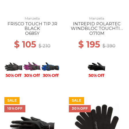
Manzella
Manzella
FRISCO TOUCH TIP JR
INTREPID POLARTEC
BLACK
WINDBLOC TOUCHTIP
GLOVE MS BLACK
O685Y
O710M
$ 105
$ 195
$ 210
$ 390
50% Off
50% Off
30% Off
30% Off
SALE
SALE
10%OFF
30%OFF