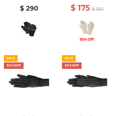
$ 175
$ 290
$ 350
50% Off
SALE
SALE
30%OFF
30%OFF