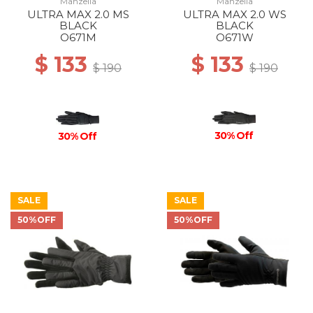
Manzella
Manzella
ULTRA MAX 2.0 MS
ULTRA MAX 2.0 WS
BLACK
BLACK
O671M
O671W
$ 133
$ 133
$ 190
$ 190
30% Off
30% Off
SALE
SALE
50%OFF
50%OFF