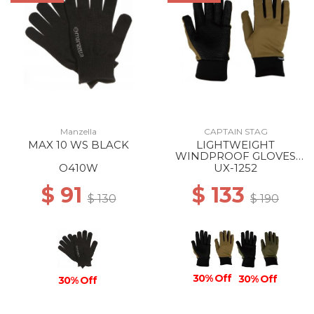
Manzella
CAPTAIN STAG
MAX 10 WS BLACK
LIGHTWEIGHT
WINDPROOF GLOVES
KHAKI
O410W
UX-1252
$ 91
$ 133
$ 130
$ 190
30% Off
30% Off
30% Off