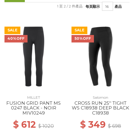
1 至 2 / 2 件產品
每頁顯示
產品
SALE
SALE
40%OFF
50%OFF
MILLET
Salomon
FUSION GRID PANT MS
CROSS RUN 25'' TIGHT
0247 BLACK - NOIR
WS C18938 DEEP BLACK
MIV10249
C18938
$ 612
$ 349
$ 1020
$ 698