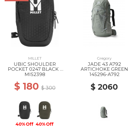
MILLET
Gregory
UBIC SHOULDER
JADE 43 A792
POCKET 0247 BLACK -
ARTICHOKE GREEN
NOIR
MIS2398
145296-A792
$ 180
$ 2060
$ 300
40% Off
40% Off