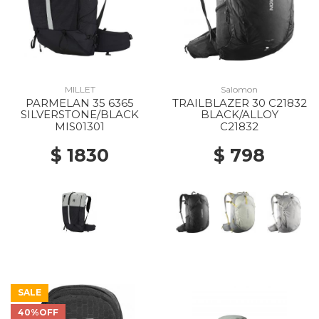
MILLET
Salomon
PARMELAN 35 6365
TRAILBLAZER 30 C21832
SILVERSTONE/BLACK
BLACK/ALLOY
MIS01301
C21832
$ 1830
$ 798
SALE
40%OFF