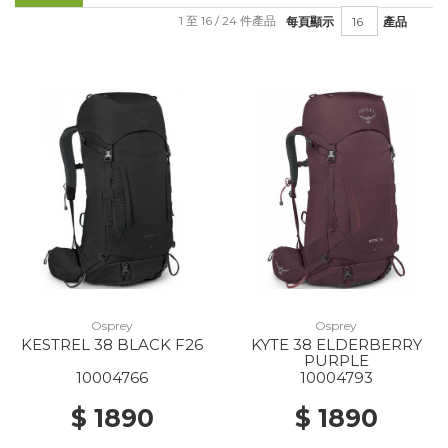
1 至 16 / 24 件產品
每頁顯示
產品
Osprey
Osprey
KESTREL 38 BLACK F26
KYTE 38 ELDERBERRY
PURPLE
10004766
10004793
$ 1890
$ 1890