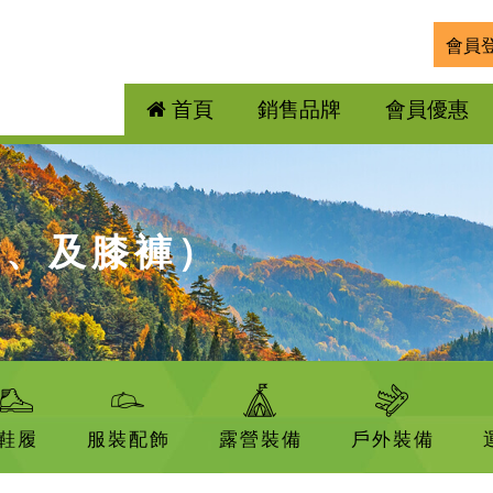
會員
首頁
銷售品牌
會員優惠
裙、及膝褲）
鞋履
服裝配飾
露營裝備
戶外裝備