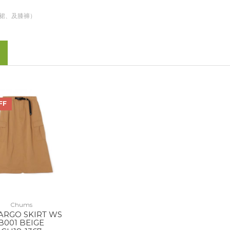
裙、及膝褲）
FF
Chums
ARGO SKIRT WS
B001 BEIGE