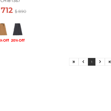
CH18-1367
 712
$ 890
% Off
20% Off
1