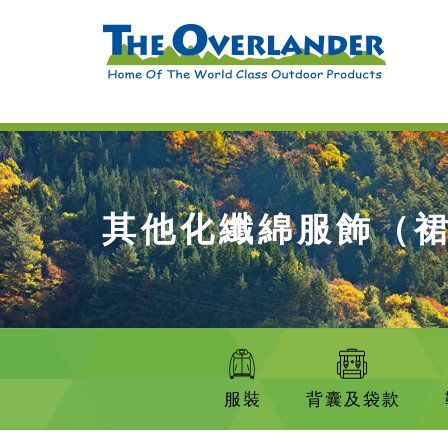
其他化纖綿服飾（
服裝
背囊及袋款