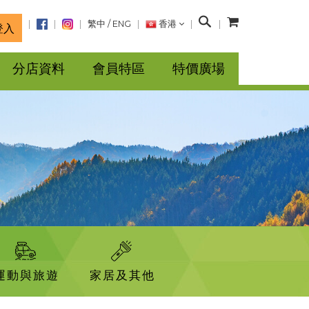
搜
繁中
/
ENG
香港
登入
尋
分店資料
會員特區
特價廣場
運動與旅遊
家居及其他