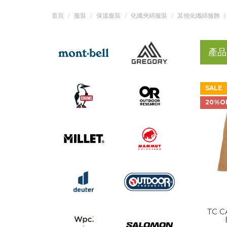
首頁
服裝
保溫服裝
化纖夾綿服裝
其他化纖綿服飾（
產品
SALE
20%O
TC C