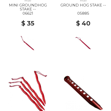
MSR
MSR
MINI GROUNDHOG
GROUND HOG STAKE --
STAKE --
06621
05885
$ 35
$ 40