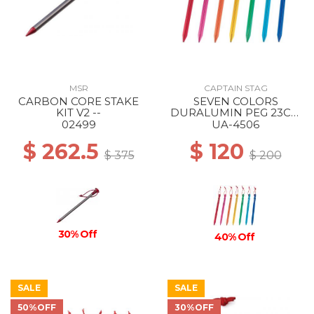
MSR
CAPTAIN STAG
CARBON CORE STAKE
SEVEN COLORS
KIT V2 --
DURALUMIN PEG 23CM
--
02499
UA-4506
$ 262.5
$ 120
$ 375
$ 200
30% Off
40% Off
SALE
SALE
50%OFF
30%OFF