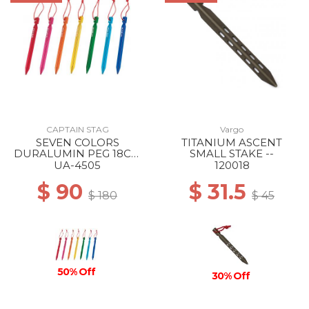
CAPTAIN STAG
Vargo
SEVEN COLORS
TITANIUM ASCENT
DURALUMIN PEG 18CM
SMALL STAKE --
--
UA-4505
120018
$ 90
$ 31.5
$ 180
$ 45
50% Off
30% Off