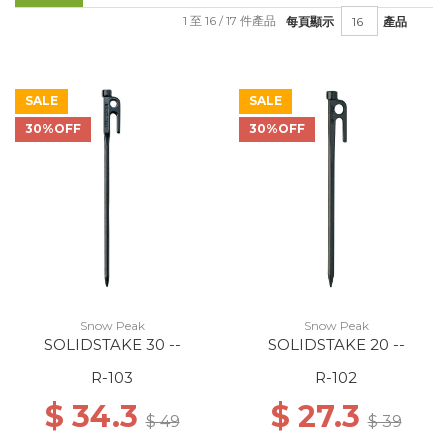
1 至 16 / 17 件產品
每頁顯示
產品
SALE
SALE
30%OFF
30%OFF
Snow Peak
Snow Peak
SOLIDSTAKE 30 --
SOLIDSTAKE 20 --
R-103
R-102
$ 34.3
$ 27.3
$ 49
$ 39