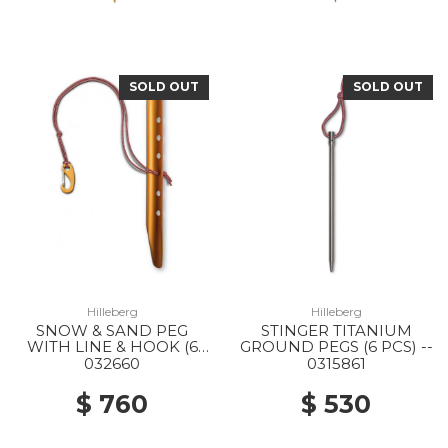
SOLD OUT
SOLD OUT
Hilleberg
Hilleberg
SNOW & SAND PEG
STINGER TITANIUM
WITH LINE & HOOK (6
GROUND PEGS (6 PCS) --
PCS) --
032660
0315861
$ 760
$ 530