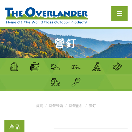
營釘
首頁
露營裝備
露營配件
營釘
產品