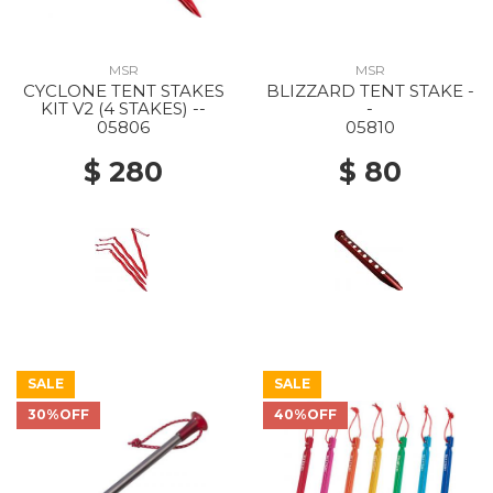
MSR
MSR
CYCLONE TENT STAKES
BLIZZARD TENT STAKE -
KIT V2 (4 STAKES) --
-
05806
05810
$ 280
$ 80
SALE
SALE
30%OFF
40%OFF