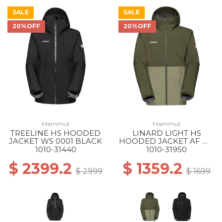
SALE
SALE
20%OFF
20%OFF
Mammut
Mammut
TREELINE HS HOODED
LINARD LIGHT HS
JACKET WS 0001 BLACK
HOODED JACKET AF MS
40300 MARSH-DARK
1010-31440
1010-31950
MARSH
$ 2399.2
$ 1359.2
$ 2999
$ 1699