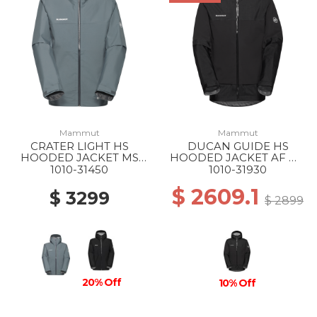
Mammut
Mammut
CRATER LIGHT HS
DUCAN GUIDE HS
HOODED JACKET MS
HOODED JACKET AF MS
00789 STRATA
0001 BLACK
1010-31450
1010-31930
$ 2609.1
$ 3299
$ 2899
20% Off
10% Off