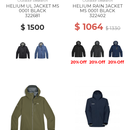
Outdoor Research
Outdoor Research
HELIUM UL JACKET MS
HELIUM RAIN JACKET
0001 BLACK
MS 0001 BLACK
322681
322402
$ 1064
$ 1500
$ 1330
20% Off
20% Off
20% Off