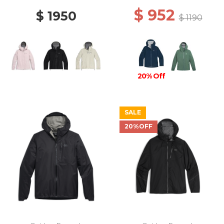
$ 952
$ 1950
$ 1190
20% Off
SALE
20%OFF