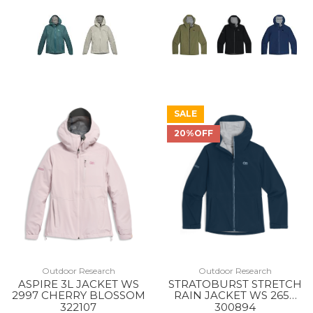
SALE
20%OFF
Outdoor Research
Outdoor Research
ASPIRE 3L JACKET WS
STRATOBURST STRETCH
2997 CHERRY BLOSSOM
RAIN JACKET WS 2650
CENOTE
322107
300894