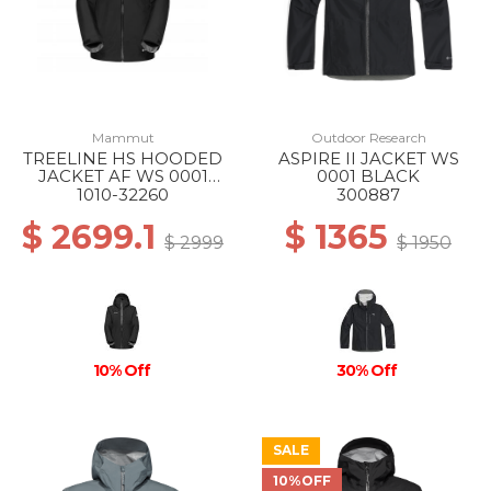
Mammut
Outdoor Research
TREELINE HS HOODED
ASPIRE II JACKET WS
JACKET AF WS 0001
0001 BLACK
BLACK
1010-32260
300887
$ 2699.1
$ 1365
$ 2999
$ 1950
10% Off
30% Off
SALE
10%OFF