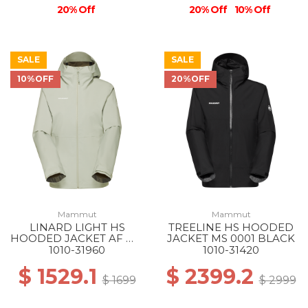
20% Off
20% Off
10% Off
SALE
SALE
10%OFF
20%OFF
Mammut
Mammut
LINARD LIGHT HS
TREELINE HS HOODED
HOODED JACKET AF WS
JACKET MS 0001 BLACK
1288 SILVER SAGE
1010-31960
1010-31420
$ 1529.1
$ 2399.2
$ 1699
$ 2999