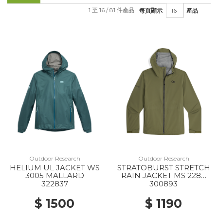
1 至 16 / 81 件產品
每頁顯示
產品
Outdoor Research
Outdoor Research
HELIUM UL JACKET WS
STRATOBURST STRETCH
3005 MALLARD
RAIN JACKET MS 2288
RANGER GREEN
322837
300893
$ 1500
$ 1190