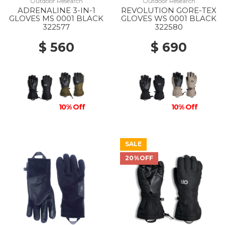
Outdoor Research
Outdoor Research
ADRENALINE 3-IN-1
REVOLUTION GORE-TEX
GLOVES MS 0001 BLACK
GLOVES WS 0001 BLACK
322577
322580
$ 560
$ 690
10% Off
10% Off
SALE
20%OFF