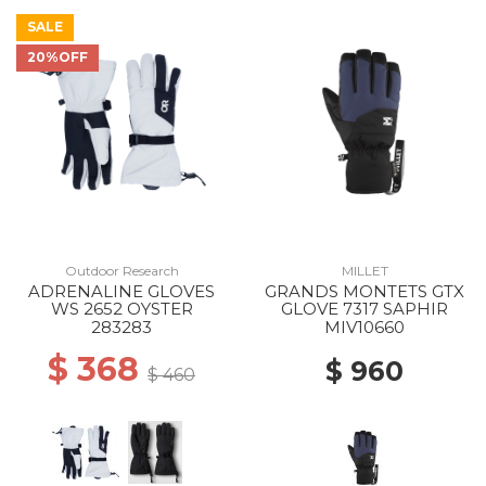
SALE
20%OFF
Outdoor Research
MILLET
ADRENALINE GLOVES
GRANDS MONTETS GTX
WS 2652 OYSTER
GLOVE 7317 SAPHIR
283283
MIV10660
$ 368
$ 960
$ 460