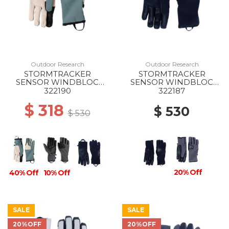
Outdoor Research
Outdoor Research
STORMTRACKER
STORMTRACKER
SENSOR WINDBLOC
SENSOR WINDBLOC
GLOVES WS 2798
GLOVES MS 0001 BLACK
322190
322187
NEPTUNE/OYSTER
$ 318
$ 530
$ 530
20% Off
40% Off
10% Off
SALE
SALE
20%OFF
20%OFF