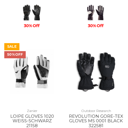
30% Off
30% Off
SALE
50%OFF
Zanier
Outdoor Research
LOIPE GLOVES 1020
REVOLUTION GORE-TEX
WEISS-SCHWARZ
GLOVES MS 0001 BLACK
21158
322581