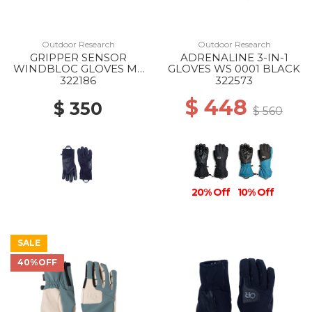
Outdoor Research
Outdoor Research
GRIPPER SENSOR
ADRENALINE 3-IN-1
WINDBLOC GLOVES MS
GLOVES WS 0001 BLACK
0001 BLACK
322186
322573
$ 448
$ 350
$ 560
20% Off
10% Off
SALE
40%OFF