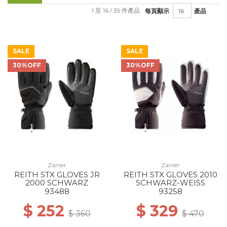
1 至 16 / 35 件產品
每頁顯示
產品
SALE
SALE
30%OFF
30%OFF
Zanier
Zanier
REITH STX GLOVES JR
REITH STX GLOVES 2010
2000 SCHWARZ
SCHWARZ-WEISS
93488
93258
$ 252
$ 329
$ 360
$ 470